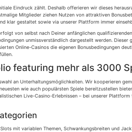
nitiale Eindruck zählt. Deshalb offerieren wir dieses herau
stmalige Mitglieder ziehen Nutzen von attraktiven Bonusbe
 klar gestaltet sowie via unserer Plattform immer einsehb
olgt von selbst nach Deiner anfänglichen qualifizierenden
dingungen unmissverständlich dargestellt werden. Dieser g
risierten Online-Casinos die eigenen Bonusbedingungen deut
üllen.
olio featuring mehr als 3000 S
uswahl an Unterhaltungsmöglichkeiten. Wir kooperieren ge
uesten wie auch populärsten Spiele bereitzustellen bieten. 
alistischen Live-Casino-Erlebnissen – bei unserer Plattform 
kategorien
 Slots mit variablen Themen, Schwankungsbreiten und Jac