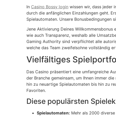
In
Casino Bossy login
wissen wir, dass jeder i
durch die anfänglichen Einzahlungen geht. Er
Spielautomaten. Unsere Bonusbedingungen sind
Jene Aktivierung Deines Willkommensbonus erf
wie auch Transparenz, weshalb alle Umsatzbe
Gaming Authority sind verpflichtet alle auto
welche das Team zweifelsohne vollständig erf
Vielfältiges Spielportf
Das Casino präsentiert eine umfangreiche A
der Branche gemeinsam, um Ihnen immer die ne
hin zu neuartige Spielautomaten bis hin zu re
Favoriten.
Diese populärsten Spiele
Spielautomaten:
Mehr als 2000 diverse