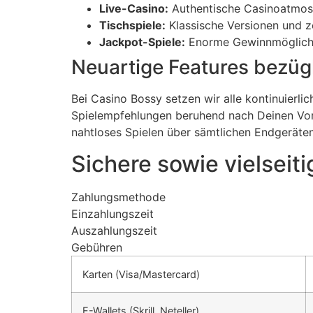
Live-Casino:
Authentische Casinoatmosph
Tischspiele:
Klassische Versionen und ze
Jackpot-Spiele:
Enorme Gewinnmöglichke
Neuartige Features bezüg
Bei Casino Bossy setzen wir alle kontinuierli
Spielempfehlungen beruhend nach Deinen Vorl
nahtloses Spielen über sämtlichen Endgeräten 
Sichere sowie vielseit
Zahlungsmethode
Einzahlungszeit
Auszahlungszeit
Gebühren
Karten (Visa/Mastercard)
E-Wallets (Skrill, Neteller)