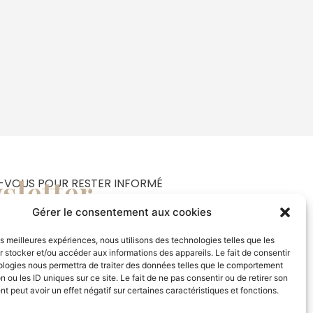
sletter
Z-VOUS POUR RESTER INFORMÉ
Gérer le consentement aux cookies
les meilleures expériences, nous utilisons des technologies telles que les
 stocker et/ou accéder aux informations des appareils. Le fait de consentir
se la société SD Style Diamant à me faire
ologies nous permettra de traiter des données telles que le comportement
les nouveautés et offres du moment.
n ou les ID uniques sur ce site. Le fait de ne pas consentir ou de retirer son
plus
 peut avoir un effet négatif sur certaines caractéristiques et fonctions.