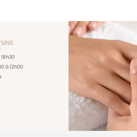
YSINS
s
 18h30
00 à 12h00
e