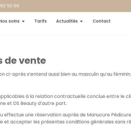
 362 50 59
Nos soins
Tarifs
Actualités
Contact
s de vente
n ci-après s’entend aussi bien au masculin qu’au féminin
applicables à la relation contractuelle conclue entre le 
me et DS Beauty d’autre part.
oin ou effectue une réservation auprès de Manucure Pédicu
tre et accepter les présentes conditions générales sans r