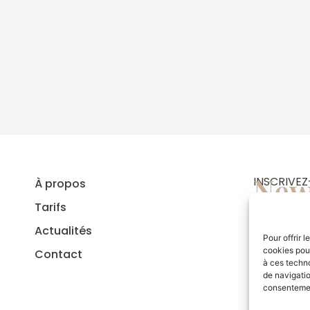
New
INSCRIVE
À propos
Tarifs
Actualités
Pour offrir 
cookies pour
Contact
J’autori
à ces techn
parvenir 
de navigatio
En savoir 
consentement