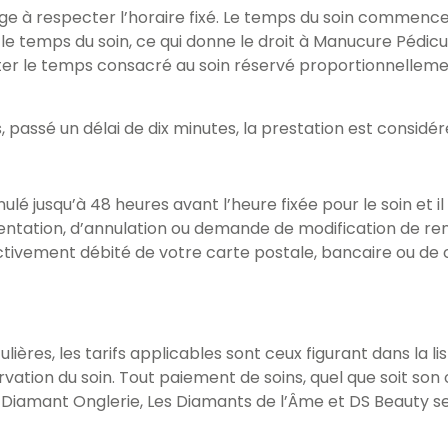
gage à respecter l’horaire fixé. Le temps du soin commenc
e temps du soin, ce qui donne le droit à Manucure Pédicu
rter le temps consacré au soin réservé proportionnellem
 passé un délai de dix minutes, la prestation est consi
ulé jusqu’à 48 heures avant l’heure fixée pour le soin et
entation, d’annulation ou demande de modification de ren
ctivement débité de votre carte postale, bancaire ou de 
res, les tarifs applicables sont ceux figurant dans la liste 
ervation du soin. Tout paiement de soins, quel que soit son 
iamant Onglerie, Les Diamants de l’Âme et DS Beauty se ré