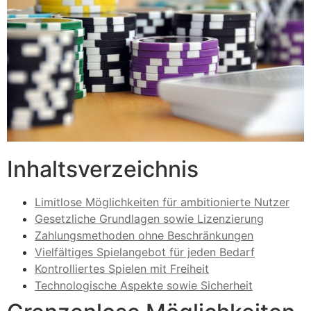
Inhaltsverzeichnis
Limitlose Möglichkeiten für ambitionierte Nutzer
Gesetzliche Grundlagen sowie Lizenzierung
Zahlungsmethoden ohne Beschränkungen
Vielfältiges Spielangebot für jeden Bedarf
Kontrolliertes Spielen mit Freiheit
Technologische Aspekte sowie Sicherheit