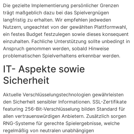
Die gezielte Implementierung persönlicher Grenzen
trägt maßgeblich dazu bei das Spielvergnügen
langfristig zu erhalten. Wir empfehlen jedweden
Nutzern, ungeachtet von der gewählten Plattformwahl,
ein festes Budget festzulegen sowie dieses konsequent
einzuhalten. Fachliche Unterstützung sollte unbedingt in
Anspruch genommen werden, sobald Hinweise
problematischen Spielverhaltens erkennbar werden.
IT- Aspekte sowie
Sicherheit
Aktuelle Verschlüsselungstechnologien gewährleisten
den Sicherheit sensibler Informationen. SSL-Zertifikate
featuring 256-Bit-Verschlüsselung bilden Standard für
allen vertrauenswürdigen Anbietern. Zusätzlich sorgen
RNG-Systeme für gerechte Spielergebnisse, welche
regelmäßig von neutralen unabhängigen