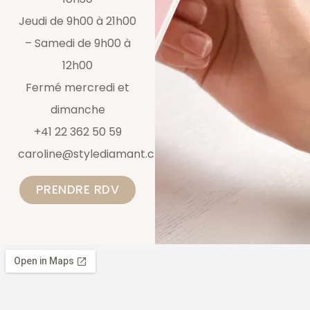
Jeudi de 9h00 à 21h00
– Samedi de 9h00 à
12h00
Fermé mercredi et
dimanche
+41 22 362 50 59
caroline@stylediamant.ch
PRENDRE RDV