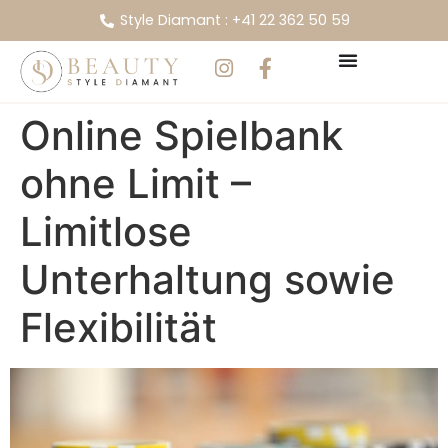
Style Diamant : +41 22 362 50 59
Online Spielbank
ohne Limit –
Limitlose
Unterhaltung sowie
Flexibilität