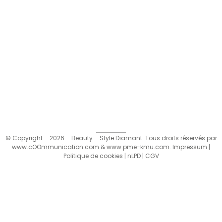
© Copyright – 2026 – Beauty – Style Diamant. Tous droits réservés par
www.cOOmmunication.com
&
www.pme-kmu.com
.
Impressum
|
Politique de cookies
|
nLPD
|
CGV