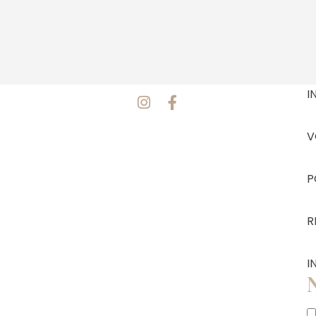
I
V
P
R
I