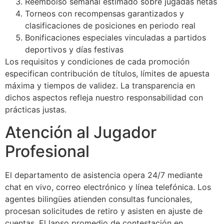
Reembolso semanal estimado sobre jugadas netas
Torneos con recompensas garantizados y
clasificaciones de posiciones en periodo real
Bonificaciones especiales vinculadas a partidos
deportivos y días festivas
Los requisitos y condiciones de cada promoción
especifican contribución de títulos, límites de apuesta
máxima y tiempos de validez. La transparencia en
dichos aspectos refleja nuestro responsabilidad con
prácticas justas.
Atención al Jugador
Profesional
El departamento de asistencia opera 24/7 mediante
chat en vivo, correo electrónico y línea telefónica. Los
agentes bilingües atienden consultas funcionales,
procesan solicitudes de retiro y asisten en ajuste de
cuentas. El lapso promedio de contestación en