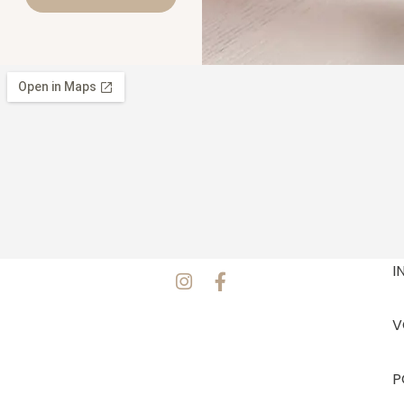
I
V
P