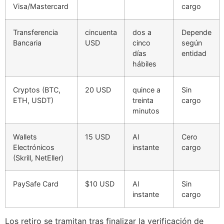
Visa/Mastercard
cargo
Transferencia
cincuenta
dos a
Depende
Bancaria
USD
cinco
según
días
entidad
hábiles
Cryptos (BTC,
20 USD
quince a
Sin
ETH, USDT)
treinta
cargo
minutos
Wallets
15 USD
Al
Cero
Electrónicos
instante
cargo
(Skrill, NetEller)
PaySafe Card
$10 USD
Al
Sin
instante
cargo
Los retiro se tramitan tras finalizar la verificación de