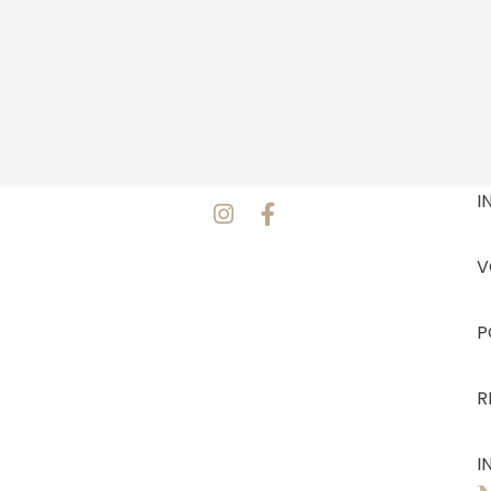
I
V
P
R
I