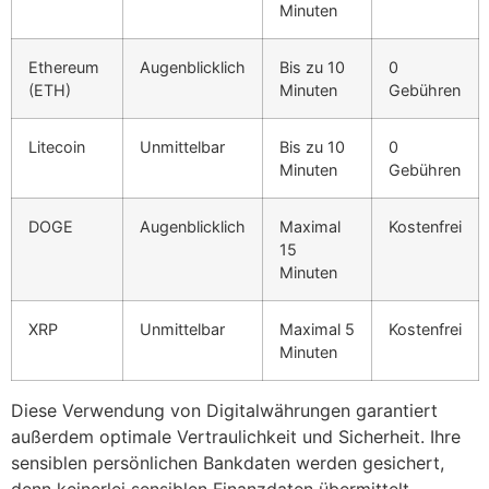
Minuten
Ethereum
Augenblicklich
Bis zu 10
0
(ETH)
Minuten
Gebühren
Litecoin
Unmittelbar
Bis zu 10
0
Minuten
Gebühren
DOGE
Augenblicklich
Maximal
Kostenfrei
15
Minuten
XRP
Unmittelbar
Maximal 5
Kostenfrei
Minuten
Diese Verwendung von Digitalwährungen garantiert
außerdem optimale Vertraulichkeit und Sicherheit. Ihre
sensiblen persönlichen Bankdaten werden gesichert,