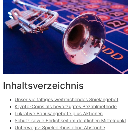
Inhaltsverzeichnis
Unser vielfältiges weitreichendes Spielangebot
Krypto-Coins als bevorzugtes Bezahlmethode
Lukrative Bonusangebote plus Aktionen
Schutz sowie Ehrlichkeit im deutlichen Mittelpunkt
Unterwegs- Spielerlebnis ohne Abstriche