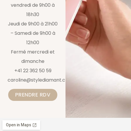
vendredi de 9h00 à
18h30
Jeudi de 9h00 à 21h00
– Samedi de 9h00 à
12h00
Fermé mercredi et
dimanche
+41 22 362 50 59
caroline@stylediamant.ch
PRENDRE RDV