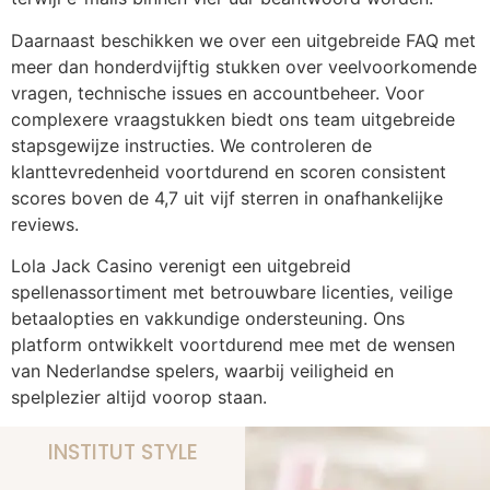
Daarnaast beschikken we over een uitgebreide FAQ met
meer dan honderdvijftig stukken over veelvoorkomende
vragen, technische issues en accountbeheer. Voor
complexere vraagstukken biedt ons team uitgebreide
stapsgewijze instructies. We controleren de
klanttevredenheid voortdurend en scoren consistent
scores boven de 4,7 uit vijf sterren in onafhankelijke
reviews.
Lola Jack Casino verenigt een uitgebreid
spellenassortiment met betrouwbare licenties, veilige
betaalopties en vakkundige ondersteuning. Ons
platform ontwikkelt voortdurend mee met de wensen
van Nederlandse spelers, waarbij veiligheid en
spelplezier altijd voorop staan.
INSTITUT STYLE