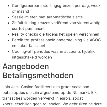
Configureerbare stortingsgrenzen per dag, week
of maand
Sessielimieten met automatische alerts
Zelfuitsluiting keuzes variërend van vierentwintig
uur tot permanent
Reality checks die tijdens het spelen verschijnen
Bereik tot professionele ondersteuning via AGOG
en Loket Kansspel
Cooling-off periodes waarin accounts tijdelijk
uitgeschakeld worden
Aangeboden
Betalingsmethoden
Lola Jack Casino faciliteert een groot scala aan
betaalopties die zijn afgestemd op de NL markt. Elk
transacties worden verwerkt in euro’s, zodat
koersverschillen geen rol spelen. We gebruiken heldere