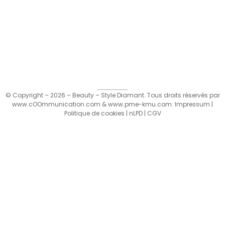
© Copyright – 2026 – Beauty – Style Diamant. Tous droits réservés par
www.cOOmmunication.com
&
www.pme-kmu.com
.
Impressum
|
Politique de cookies
|
nLPD
|
CGV