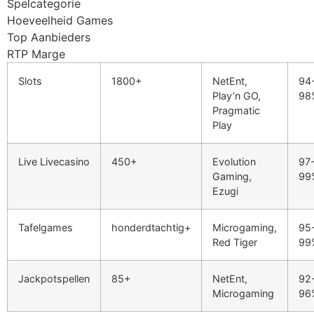
Spelcategorie
Hoeveelheid Games
Top Aanbieders
RTP Marge
Slots
1800+
NetEnt,
94
Play’n GO,
98
Pragmatic
Play
Live Livecasino
450+
Evolution
97
Gaming,
99
Ezugi
Tafelgames
honderdtachtig+
Microgaming,
95
Red Tiger
99
Jackpotspellen
85+
NetEnt,
92
Microgaming
96