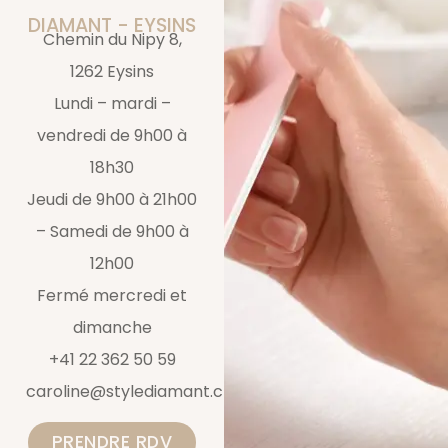
DIAMANT - EYSINS
Chemin du Nipy 8,
1262 Eysins
Lundi – mardi –
vendredi de 9h00 à
18h30
Jeudi de 9h00 à 21h00
– Samedi de 9h00 à
12h00
Fermé mercredi et
dimanche
+41 22 362 50 59
caroline@stylediamant.ch
PRENDRE RDV