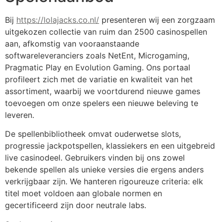
Bij
https://lolajacks.co.nl/
presenteren wij een zorgzaam
uitgekozen collectie van ruim dan 2500 casinospellen
aan, afkomstig van vooraanstaande
softwareleveranciers zoals NetEnt, Microgaming,
Pragmatic Play en Evolution Gaming. Ons portaal
profileert zich met de variatie en kwaliteit van het
assortiment, waarbij we voortdurend nieuwe games
toevoegen om onze spelers een nieuwe beleving te
leveren.
De spellenbibliotheek omvat ouderwetse slots,
progressie jackpotspellen, klassiekers en een uitgebreid
live casinodeel. Gebruikers vinden bij ons zowel
bekende spellen als unieke versies die ergens anders
verkrijgbaar zijn. We hanteren rigoureuze criteria: elk
titel moet voldoen aan globale normen en
gecertificeerd zijn door neutrale labs.