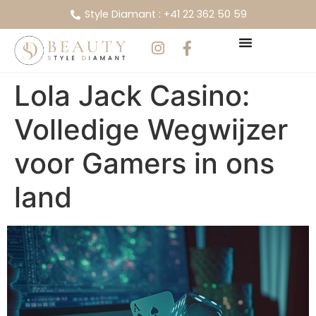
Style Diamant : +41 22 362 50 59
Lola Jack Casino:
Volledige Wegwijzer
voor Gamers in ons
land