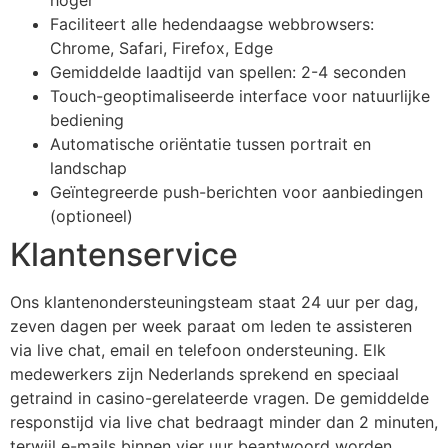
hoger
Faciliteert alle hedendaagse webbrowsers:
Chrome, Safari, Firefox, Edge
Gemiddelde laadtijd van spellen: 2-4 seconden
Touch-geoptimaliseerde interface voor natuurlijke
bediening
Automatische oriëntatie tussen portrait en
landschap
Geïntegreerde push-berichten voor aanbiedingen
(optioneel)
Klantenservice
Ons klantenondersteuningsteam staat 24 uur per dag,
zeven dagen per week paraat om leden te assisteren
via live chat, email en telefoon ondersteuning. Elk
medewerkers zijn Nederlands sprekend en speciaal
getraind in casino-gerelateerde vragen. De gemiddelde
responstijd via live chat bedraagt minder dan 2 minuten,
terwijl e-mails binnen vier uur beantwoord worden.