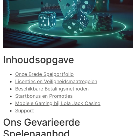
Inhoudsopgave
Onze Brede Spelportfolio
Licenties en Veiligheidsmaatregelen
Beschikbare Betalingsmethoden
Startbonus en Promoties
Mobiele Gaming bij Lola Jack Casino
Support
Ons Gevarieerde
Spelenaanbod