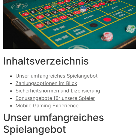
Inhaltsverzeichnis
Unser umfangreiches Spielangebot
Zahlungsoptionen im Blick
Sicherheitsnormen und Lizensierung
Bonusangebote für unsere Spieler
Mobile Gaming Experience
Unser umfangreiches
Spielangebot