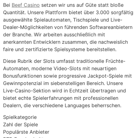
Bei
Beef Casino
setzen wir uns auf Güte statt bloße
Quantität. Unsere Plattform bietet über 3.000 sorgfältig
ausgewählte Spielautomaten, Tischspiele und Live-
Dealer-Möglichkeiten von führenden Softwareanbietern
der Branche. Wir arbeiten ausschließlich mit
anerkannten Entwicklern zusammen, die nachweislich
faire und zertifizierte Spielsysteme bereitstellen.
Diese Rubrik der Slots umfasst traditionelle Früchte-
Automaten, moderne Video-Slots mit neuartigen
Bonusfunktionen sowie progressive Jackpot-Spiele mit
Gewinnpotenzial im siebenstelligen Bereich. Unsere
Live-Casino-Sektion wird in Echtzeit übertragen und
bietet echte Spielerfahrungen mit professionellen
Dealern, die verschiedene Languages beherrschen.
Spielkategorie
Zahl der Spiele
Populärste Anbieter