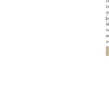
S
D
m
p
l
n
e
m
E
p