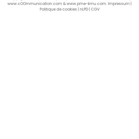
www.cOOmmunication.com
&
www.pme-kmu.com
.
Impressum
|
Politique de cookies
|
nLPD
|
CGV