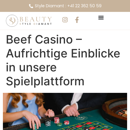
Style Diamant : +41 22 362 50 59
Beef Casino –
Aufrichtige Einblicke
in unsere
Spielplattform