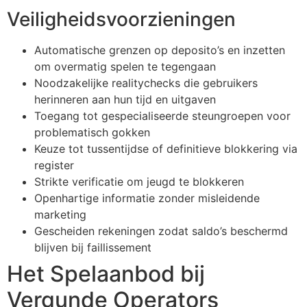
Veiligheidsvoorzieningen
Automatische grenzen op deposito’s en inzetten
om overmatig spelen te tegengaan
Noodzakelijke realitychecks die gebruikers
herinneren aan hun tijd en uitgaven
Toegang tot gespecialiseerde steungroepen voor
problematisch gokken
Keuze tot tussentijdse of definitieve blokkering via
register
Strikte verificatie om jeugd te blokkeren
Openhartige informatie zonder misleidende
marketing
Gescheiden rekeningen zodat saldo’s beschermd
blijven bij faillissement
Het Spelaanbod bij
Vergunde Operators