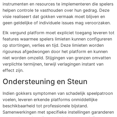
instrumenten en resources te implementeren die spelers
helpen controle te vasthouden over hun gedrag. Deze
visie realiseert dat gokken vermaak moet blijven en
geen geldelijke of individuele issues mag veroorzaken.
Elk vergund platform moet expliciet toegang leveren tot
features waarmee spelers limieten kunnen configureren
op stortingen, verlies en tijd. Deze limieten worden
rigoureus afgedwongen door het platform en kunnen
niet worden omzeild. Stijgingen van grenzen omvatten
verplichte termijnen, terwijl verlagingen instant van
effect zijn.
Ondersteuning en Steun
Indien gokkers symptomen van schadelijk speelpatroon
voelen, leveren erkende platforms onmiddellijke
beschikbaarheid tot professionele bijstand.
Samenwerkingen met specifieke instellingen garanderen