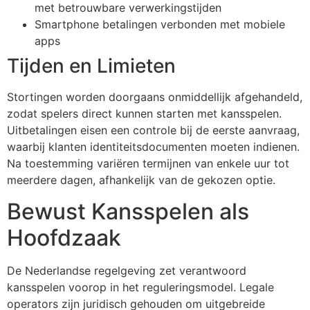
met betrouwbare verwerkingstijden
Smartphone betalingen verbonden met mobiele
apps
Tijden en Limieten
Stortingen worden doorgaans onmiddellijk afgehandeld,
zodat spelers direct kunnen starten met kansspelen.
Uitbetalingen eisen een controle bij de eerste aanvraag,
waarbij klanten identiteitsdocumenten moeten indienen.
Na toestemming variëren termijnen van enkele uur tot
meerdere dagen, afhankelijk van de gekozen optie.
Bewust Kansspelen als
Hoofdzaak
De Nederlandse regelgeving zet verantwoord
kansspelen voorop in het reguleringsmodel. Legale
operators zijn juridisch gehouden om uitgebreide