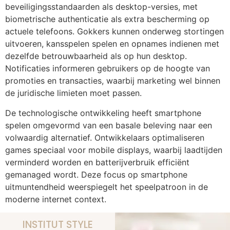
beveiligingsstandaarden als desktop-versies, met
biometrische authenticatie als extra bescherming op
actuele telefoons. Gokkers kunnen onderweg stortingen
uitvoeren, kansspelen spelen en opnames indienen met
dezelfde betrouwbaarheid als op hun desktop.
Notificaties informeren gebruikers op de hoogte van
promoties en transacties, waarbij marketing wel binnen
de juridische limieten moet passen.
De technologische ontwikkeling heeft smartphone
spelen omgevormd van een basale beleving naar een
volwaardig alternatief. Ontwikkelaars optimaliseren
games speciaal voor mobile displays, waarbij laadtijden
verminderd worden en batterijverbruik efficiënt
gemanaged wordt. Deze focus op smartphone
uitmuntendheid weerspiegelt het speelpatroon in de
moderne internet context.
INSTITUT STYLE