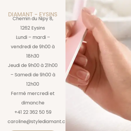
DIAMANT - EYSINS
Chemin du Nipy 8,
1262 Eysins
Lundi – mardi –
vendredi de 9h00 à
18h30
Jeudi de 9h00 à 21h00
– Samedi de 9h00 à
12h00
Fermé mercredi et
dimanche
+41 22 362 50 59
caroline@stylediamant.ch