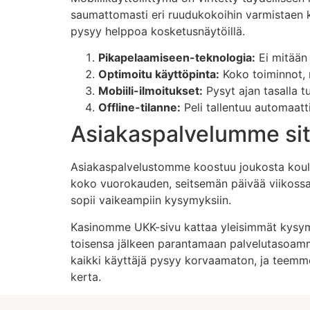
saumattomasti eri ruudukokoihin varmistaen ka
pysyy helppoa kosketusnäytöillä.
Pikapelaamiseen-teknologia:
Ei mitään 
Optimoitu käyttöpinta:
Koko toiminnot, 
Mobiili-ilmoitukset:
Pysyt ajan tasalla tu
Offline-tilanne:
Peli tallentuu automaatti
Asiakaspalvelumme si
Asiakaspalvelustomme koostuu joukosta koulute
koko vuorokauden, seitsemän päivää viikossa. 
sopii vaikeampiin kysymyksiin.
Kasinomme UKK-sivu kattaa yleisimmät kysymyk
toisensa jälkeen parantamaan palvelutasoamm
kaikki käyttäjä pysyy korvaamaton, ja teemm
kerta.