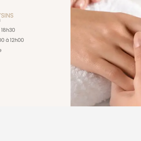
YSINS
s
 18h30
00 à 12h00
e