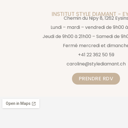
INSTITUT STYLE DIAMANT - E
Chemin du Nipy 8, 1262 Eysin
Lundi – mardi – vendredi de 9h00 à
Jeudi de 9h00 à 21h00 – Samedi de 9h
Fermé mercredi et dimanch
+41 22 362 50 59
caroline@stylediamant.ch
PRENDRE RDV