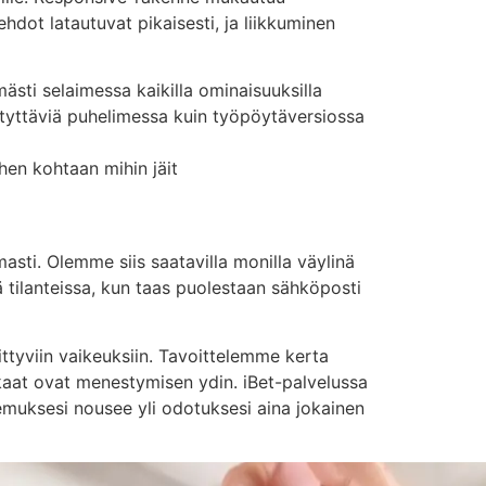
dot latautuvat pikaisesti, ja liikkuminen
mästi selaimessa kaikilla ominaisuuksilla
tyttäviä puhelimessa kuin työpöytäversiossa
ihen kohtaan mihin jäit
sti. Olemme siis saatavilla monilla väylinä
 tilanteissa, kun taas puolestaan sähköposti
ttyviin vaikeuksiin. Tavoittelemme kerta
kaat ovat menestymisen ydin. iBet-palvelussa
uksesi nousee yli odotuksesi aina jokainen