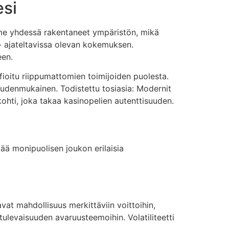
esi
me yhdessä rakentaneet ympäristön, mikä
u- ajateltavissa olevan kokemuksen.
een.
ioitu riippumattomien toimijoiden puolesta.
keudenmukainen. Todistettu tosiasia: Modernit
kohti, joka takaa kasinopelien autenttisuuden.
ää monipuolisen joukon erilaisia
avat mahdollisuus merkittäviin voittoihin,
tulevaisuuden avaruusteemoihin. Volatiliteetti