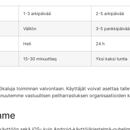
1-3 arkipäivää
2-5 arkipäivää
Välitön
3-5 pankkipäivää
Heti
24 h
15-30 minuuttiaq
Yksi kaksi tuntia
kaluja toiminnan valvontaan. Käyttäjät voivat asettaa tall
anuutemme vastuullisen peliharrastuksen organisaatioiden k
ämme
en käyttöön sekä iOS– kuin Android-käyttöjärjestelmä-puhel