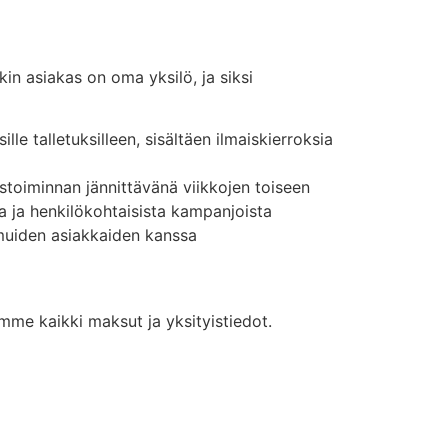
in asiakas on oma yksilö, ja siksi
e talletuksilleen, sisältäen ilmaiskierroksia
toiminnan jännittävänä viikkojen toiseen
ta ja henkilökohtaisista kampanjoista
 muiden asiakkaiden kanssa
mme kaikki maksut ja yksityistiedot.