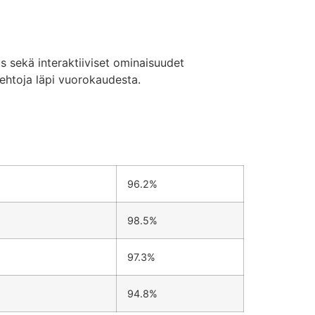
s sekä interaktiiviset ominaisuudet
oehtoja läpi vuorokaudesta.
96.2%
98.5%
97.3%
94.8%