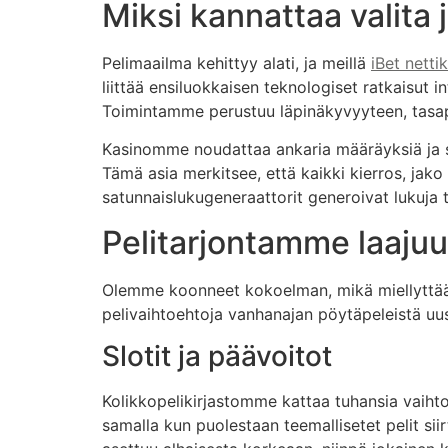
Miksi kannattaa valita 
Pelimaailma kehittyy alati, ja meillä
iBet netti
liittää ensiluokkaisen teknologiset ratkaisut 
Toimintamme perustuu läpinäkyvyyteen, tasap
Kasinomme noudattaa ankaria määräyksiä ja so
Tämä asia merkitsee, että kaikki kierros, jak
satunnaislukugeneraattorit generoivat lukuja t
Pelitarjontamme laaju
Olemme koonneet kokoelman, mikä miellyttää k
pelivaihtoehtoja vanhanajan pöytäpeleistä uus
Slotit ja päävoitot
Kolikkopelikirjastomme kattaa tuhansia vaihtoe
samalla kun puolestaan teemallisetet pelit sii