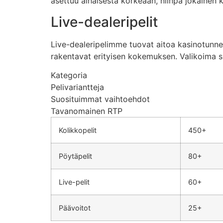
asettuu alhaisesta korkeaan, niinpä jokainen k
Live-dealeripelit
Live-dealeripelimme tuovat aitoa kasinotunnel
rakentavat erityisen kokemuksen. Valikoima sis
Kategoria
Pelivariantteja
Suosituimmat vaihtoehdot
Tavanomainen RTP
Kolikkopelit
450+
Pöytäpelit
80+
Live-pelit
60+
Päävoitot
25+