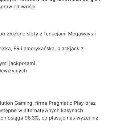
prawiedliwości.
o złożone sloty z funkcjami Megaways i
jska, FR i amerykańska, blackjack z
cymi jackpotami
lewizyjnych
lution Gaming, firma Pragmatic Play oraz
dostępne w alternatywnych kasynach
ch osiąga 96,3%, co plasuje nas wyżej niż