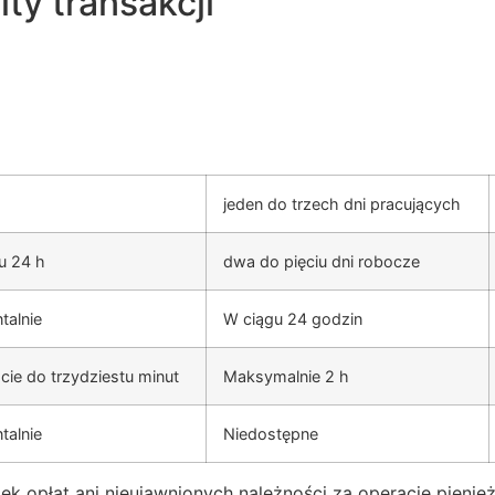
ity transakcji
jeden do trzech dni pracujących
u 24 h
dwa do pięciu dni robocze
alnie
W ciągu 24 godzin
cie do trzydziestu minut
Maksymalnie 2 h
alnie
Niedostępne
iek opłat ani nieujawnionych należności za operacje pieni