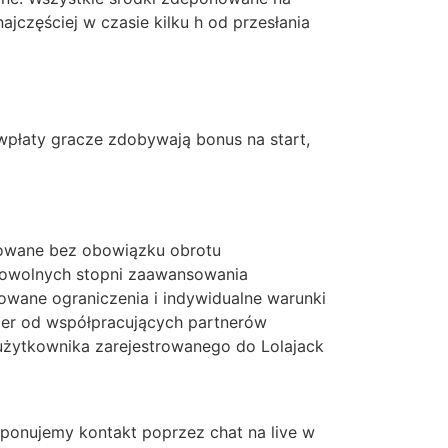
jczęściej w czasie kilku h od przesłania
wpłaty gracze zdobywają bonus na start,
zowane bez obowiązku obrotu
dowolnych stopni zaawansowania
owane ograniczenia i indywidualne warunki
ier od współpracujących partnerów
użytkownika zarejestrowanego do Lolajack
oponujemy kontakt poprzez chat na live w