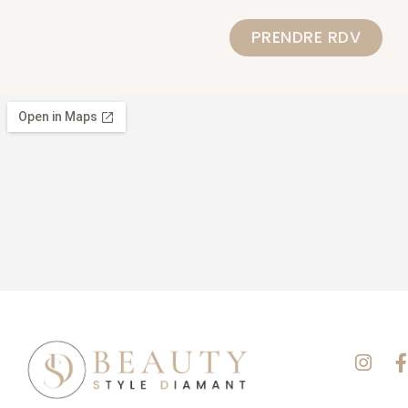
PRENDRE RDV