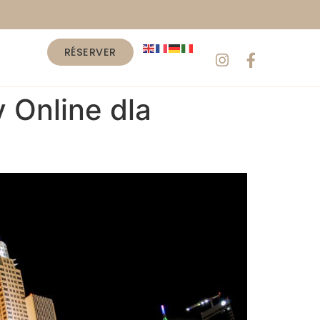
RÉSERVER
 Online dla