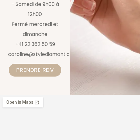
– Samedi de 9h00 à
12h00
Fermé mercredi et
dimanche
+41 22 362 50 59
caroline@stylediamant.ch
PRENDRE RDV