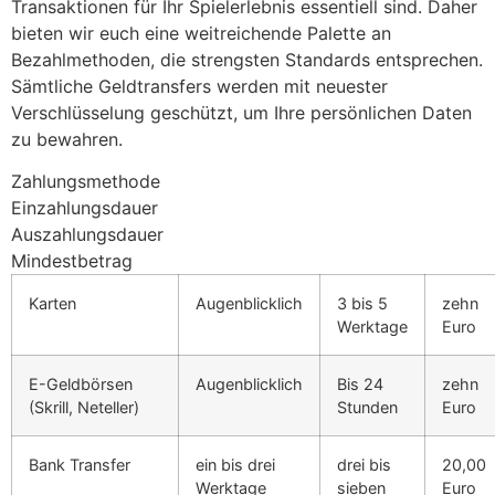
Transaktionen für Ihr Spielerlebnis essentiell sind. Daher
bieten wir euch eine weitreichende Palette an
Bezahlmethoden, die strengsten Standards entsprechen.
Sämtliche Geldtransfers werden mit neuester
Verschlüsselung geschützt, um Ihre persönlichen Daten
zu bewahren.
Zahlungsmethode
Einzahlungsdauer
Auszahlungsdauer
Mindestbetrag
Karten
Augenblicklich
3 bis 5
zehn
Werktage
Euro
E-Geldbörsen
Augenblicklich
Bis 24
zehn
(Skrill, Neteller)
Stunden
Euro
Bank Transfer
ein bis drei
drei bis
20,00
Werktage
sieben
Euro