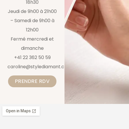
18h30
Jeudi de 9h00 à 21h00
– Samedi de 9h00 à
12h00
Fermé mercredi et
dimanche
+41 22 362 50 59
caroline@stylediamant.ch
PRENDRE RDV