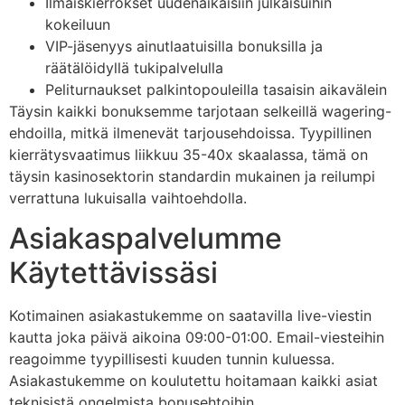
Ilmaiskierrokset uudenaikaisiin julkaisuihin
kokeiluun
VIP-jäsenyys ainutlaatuisilla bonuksilla ja
räätälöidyllä tukipalvelulla
Peliturnaukset palkintopouleilla tasaisin aikavälein
Täysin kaikki bonuksemme tarjotaan selkeillä wagering-
ehdoilla, mitkä ilmenevät tarjousehdoissa. Tyypillinen
kierrätysvaatimus liikkuu 35-40x skaalassa, tämä on
täysin kasinosektorin standardin mukainen ja reilumpi
verrattuna lukuisalla vaihtoehdolla.
Asiakaspalvelumme
Käytettävissäsi
Kotimainen asiakastukemme on saatavilla live-viestin
kautta joka päivä aikoina 09:00-01:00. Email-viesteihin
reagoimme tyypillisesti kuuden tunnin kuluessa.
Asiakastukemme on koulutettu hoitamaan kaikki asiat
teknisistä ongelmista bonusehtoihin.