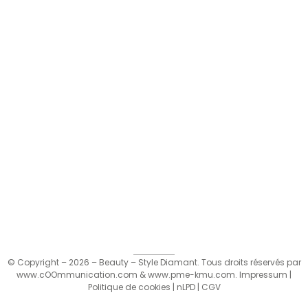
© Copyright – 2026 – Beauty – Style Diamant. Tous droits réservés par
www.cOOmmunication.com
&
www.pme-kmu.com
.
Impressum
|
Politique de cookies
|
nLPD
|
CGV