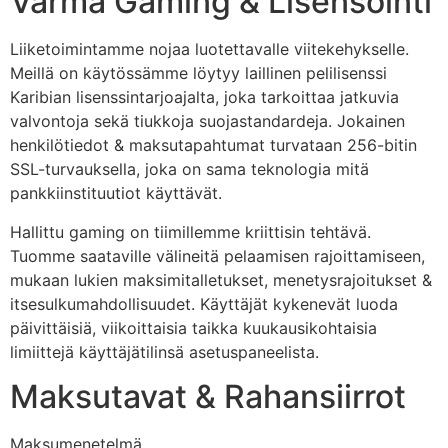
Varma Gaming & Lisensointi
Liiketoimintamme nojaa luotettavalle viitekehykselle.
Meillä on käytössämme löytyy laillinen pelilisenssi
Karibian lisenssintarjoajalta, joka tarkoittaa jatkuvia
valvontoja sekä tiukkoja suojastandardeja. Jokainen
henkilötiedot & maksutapahtumat turvataan 256-bitin
SSL-turvauksella, joka on sama teknologia mitä
pankkiinstituutiot käyttävät.
Hallittu gaming on tiimillemme kriittisin tehtävä.
Tuomme saataville välineitä pelaamisen rajoittamiseen,
mukaan lukien maksimitalletukset, menetysrajoitukset &
itsesulkumahdollisuudet. Käyttäjät kykenevät luoda
päivittäisiä, viikoittaisia taikka kuukausikohtaisia
limiittejä käyttäjätilinsä asetuspaneelista.
Maksutavat & Rahansiirrot
Maksumenetelmä