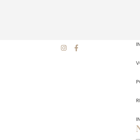
I
V
P
R
I