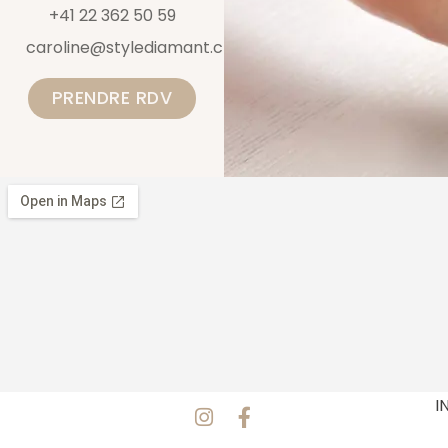
+41 22 362 50 59
caroline@stylediamant.ch
PRENDRE RDV
I