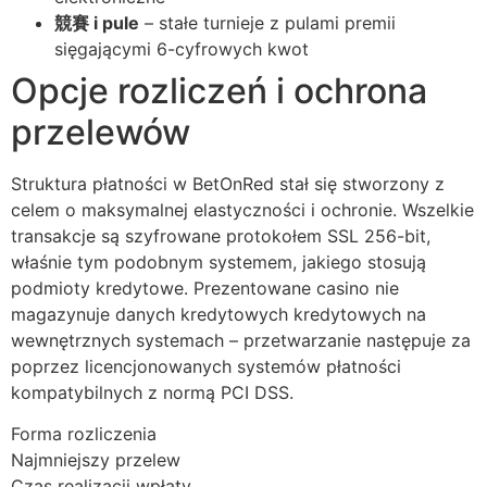
競賽 i pule
– stałe turnieje z pulami premii
sięgającymi 6-cyfrowych kwot
Opcje rozliczeń i ochrona
przelewów
Struktura płatności w BetOnRed stał się stworzony z
celem o maksymalnej elastyczności i ochronie. Wszelkie
transakcje są szyfrowane protokołem SSL 256-bit,
właśnie tym podobnym systemem, jakiego stosują
podmioty kredytowe. Prezentowane casino nie
magazynuje danych kredytowych kredytowych na
wewnętrznych systemach – przetwarzanie następuje za
poprzez licencjonowanych systemów płatności
kompatybilnych z normą PCI DSS.
Forma rozliczenia
Najmniejszy przelew
Czas realizacji wpłaty