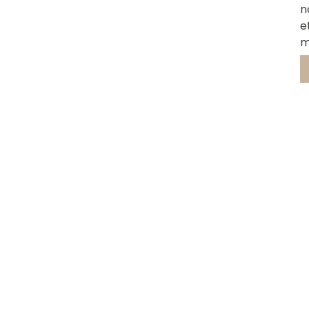
n
e
m
E
p