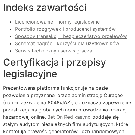
Indeks zawartości
Licencjonowanie i normy legislacyjne
Portfolio rozgrywek i producenci systemów
Sposoby transakcji i bezpieczeństwo przelewów
Schemat nagród i korzyści dla użytkowników
Serwis techniczny i serwis gracza
Certyfikacja i przepisy
legislacyjne
Prezentowana platforma funkcjonuje na bazie
pozwolenia przyznanej przez administrację Curaçao
(numer zezwolenia 8048/JAZ), co oznacza zapewnienie
przestrzegania globalnych norm prowadzenia operacji
hazardowej online.
Bet On Red kasyno
poddaje się
stałym audytom niezależnych firm audytujących, które
kontrolują prawość generatorów liczb randomowych