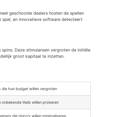
oneel geschoolde dealers hosten de spellen
 spel, en innovatieve software detecteert
pins. Deze stimulansen vergroten de initiële
lijk groot kapitaal te inzetten.
 die hun budget willen vergroten
e onbekende titels willen proberen
mers die risico’s willen minimaliseren