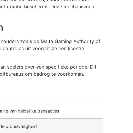
e informatie beschermt. Deze mechanismen
n
thouders zoals de Malta Gaming Authority of
controles uit voordat ze een licentie
n spelers over een specifieke periode. Dit
auditbureaus om bedrog te voorkomen.
ing van geldelijke transacties
e profielveiligheid