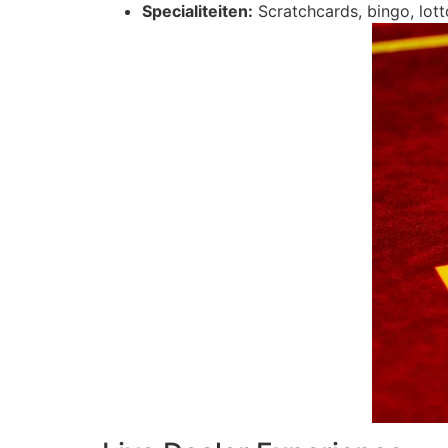
Specialiteiten:
Scratchcards, bingo, lott