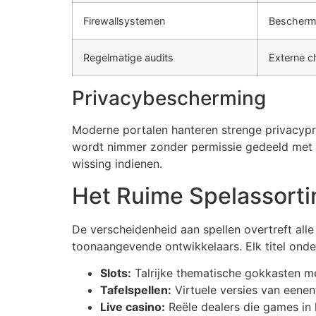
Firewallsystemen
Beschermi
Regelmatige audits
Externe c
Privacybescherming
Moderne portalen hanteren strenge privacypr
wordt nimmer zonder permissie gedeeld met de
wissing indienen.
Het Ruime Spelassort
De verscheidenheid aan spellen overtreft alle
toonaangevende ontwikkelaars. Elk titel onde
Slots:
Talrijke thematische gokkasten met
Tafelspellen:
Virtuele versies van eenent
Live casino:
Reële dealers die games in l