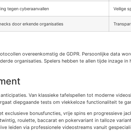
ng tegen cyberaanvallen
Veilige s
hecks door erkende organisaties
Transpara
otocollen overeenkomstig de GDPR. Persoonlijke data word
rde organisaties. Spelers hebben te allen tijde inzage in
iment
 anticipaties. Van klassieke tafelspellen tot moderne videos
rgaat diepgaande tests om vlekkeloze functionaliteit te ga
 exclusieve bonusfuncties, vrije spins en progressieve jack
wintig, roulette, baccarat en pokervariant in talloze varian
ive leiden via professionele videostreams vanuit gespecialis