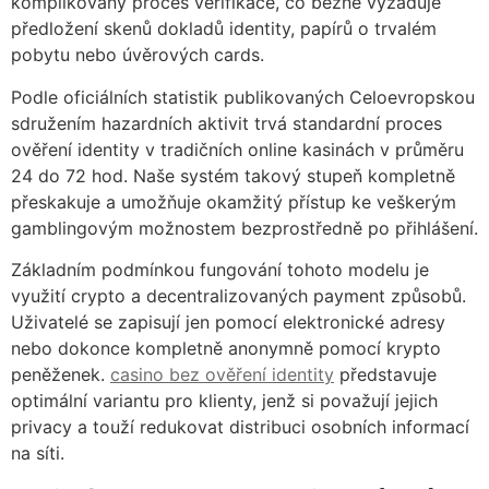
komplikovaný proces verifikace, co běžně vyžaduje
předložení skenů dokladů identity, papírů o trvalém
pobytu nebo úvěrových cards.
Podle oficiálních statistik publikovaných Celoevropskou
sdružením hazardních aktivit trvá standardní proces
ověření identity v tradičních online kasinách v průměru
24 do 72 hod. Naše systém takový stupeň kompletně
přeskakuje a umožňuje okamžitý přístup ke veškerým
gamblingovým možnostem bezprostředně po přihlášení.
Základním podmínkou fungování tohoto modelu je
využití crypto a decentralizovaných payment způsobů.
Uživatelé se zapisují jen pomocí elektronické adresy
nebo dokonce kompletně anonymně pomocí krypto
peněženek.
casino bez ověření identity
představuje
optimální variantu pro klienty, jenž si považují jejich
privacy a touží redukovat distribuci osobních informací
na síti.