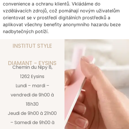
convenience a ochranu klientů. Vkládáme do
vzdělávacích zdrojů, což pomáhají novým uživatelům
orientovat se v prostředí digitálních prostředků a
aplikovat všechny benefity anonymního hazardu beze
nadbytečných potíží.
INSTITUT STYLE
DIAMANT - EYSINS
Chemin du Nipy 8,
1262 Eysins
Lundi – mardi –
vendredi de 9h00 à
18h30
Jeudi de 9h00 à 21h00
– Samedi de 9h00 à