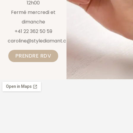
12h00
Fermé mercredi et
dimanche
+41 22 362 50 59
caroline@stylediamant.ch
PRENDRE RDV