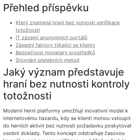
Přehled příspěvku
Který znamená hraní bez nutnosti verifikace
totožnosti
IT zázemí anonymních portálů
Zásadní faktory týkající se klienty
Bezpečnost monetary prostředků
Srovnání platebních metod
Jaký význam představuje
hraní bez nutnosti kontroly
totožnosti
Moderní herní platformy umožňují inovativní model k
internetovému hazardu, kdy se klienti mohou vstoupit
do herních aktivit bez nutnosti požadavku poskytovat
osobní doklady. Tento koncept odstraňuje časovou