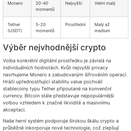
Monero
20-40
Nejvyšší
Velmi malý
momentů
Tether
5-20
Prostřední
Malý až
(USDT)
momentů
medium
Výběr nejvhodnější crypto
Volba konkrétní digitální prostředku je závislá na
individuálních hodnotách. Kvůli nejvyšší privacy
navrhujeme Monero s zabudovaným šifrováním operací.
Hráči upřednostňující stabilitu value pochválí
stablecoiny typu Tether připoutané na konvenční
currency. Bitcoin stále představuje nejpopulárnější
volbou vzhledem k značné likviditě a masivnímu
akceptaci.
Naše herní systém podporuje širokou škálu crypto a
průběžně inkorporuje nové technologie, což zlepšují