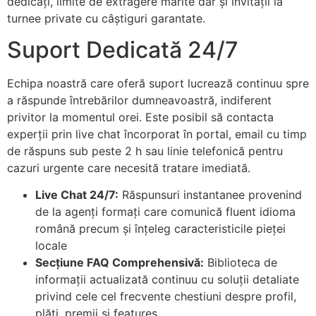
dedicați, limite de extragere mărite dar și invitații la
turnee private cu câștiguri garantate.
Suport Dedicată 24/7
Echipa noastră care oferă suport lucrează continuu spre
a răspunde întrebărilor dumneavoastră, indiferent
privitor la momentul orei. Este posibil să contacta
experții prin live chat încorporat în portal, email cu timp
de răspuns sub peste 2 h sau linie telefonică pentru
cazuri urgente care necesită tratare imediată.
Live Chat 24/7:
Răspunsuri instantanee provenind
de la agenți formați care comunică fluent idioma
română precum și înțeleg caracteristicile pieței
locale
Secțiune FAQ Comprehensivă:
Biblioteca de
informații actualizată continuu cu soluții detaliate
privind cele cel frecvente chestiuni despre profil,
plăți, premii și features