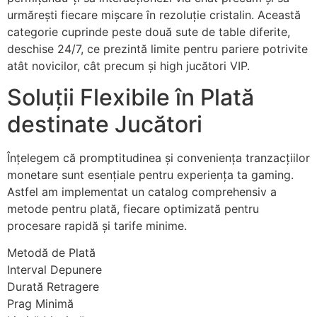
urmărești fiecare mișcare în rezoluție cristalin. Această
categorie cuprinde peste două sute de table diferite,
deschise 24/7, ce prezintă limite pentru pariere potrivite
atât novicilor, cât precum și high jucători VIP.
Soluții Flexibile în Plată
destinate Jucători
Înțelegem că promptitudinea și conveniența tranzacțiilor
monetare sunt esențiale pentru experiența ta gaming.
Astfel am implementat un catalog comprehensiv a
metode pentru plată, fiecare optimizată pentru
procesare rapidă și tarife minime.
Metodă de Plată
Interval Depunere
Durată Retragere
Prag Minimă