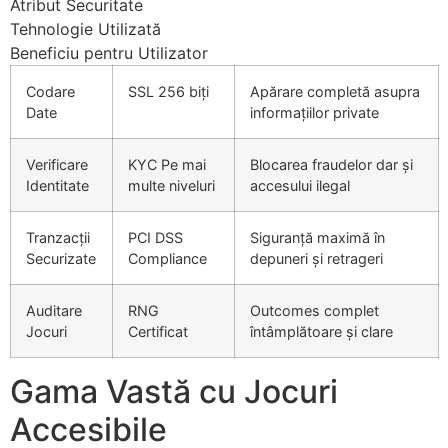
Atribut Securitate
Tehnologie Utilizată
Beneficiu pentru Utilizator
Codare
SSL 256 biți
Apărare completă asupra
Date
informațiilor private
Verificare
KYC Pe mai
Blocarea fraudelor dar și
Identitate
multe niveluri
accesului ilegal
Tranzacții
PCI DSS
Siguranță maximă în
Securizate
Compliance
depuneri și retrageri
Auditare
RNG
Outcomes complet
Jocuri
Certificat
întâmplătoare și clare
Gama Vastă cu Jocuri
Accesibile