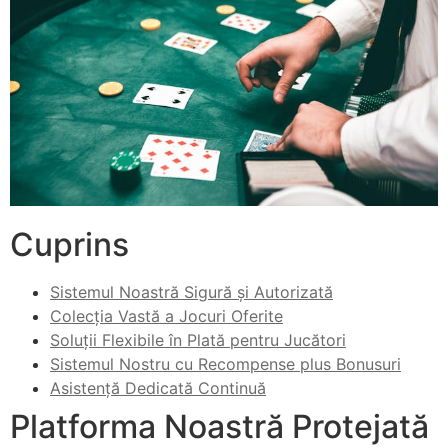
Cuprins
Sistemul Noastră Sigură și Autorizată
Colecția Vastă a Jocuri Oferite
Soluții Flexibile în Plată pentru Jucători
Sistemul Nostru cu Recompense plus Bonusuri
Asistență Dedicată Continuă
Platforma Noastră Protejată