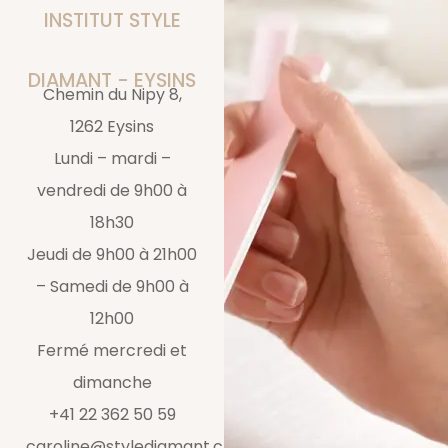
INSTITUT STYLE
DIAMANT - EYSINS
Chemin du Nipy 8,
1262 Eysins
Lundi – mardi –
vendredi de 9h00 à
18h30
Jeudi de 9h00 à 21h00
– Samedi de 9h00 à
12h00
Fermé mercredi et
dimanche
+41 22 362 50 59
caroline@stylediamant.ch