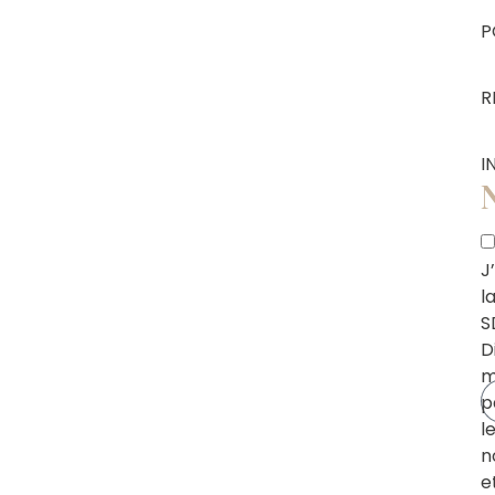
P
R
I
J
l
S
D
m
p
l
n
e