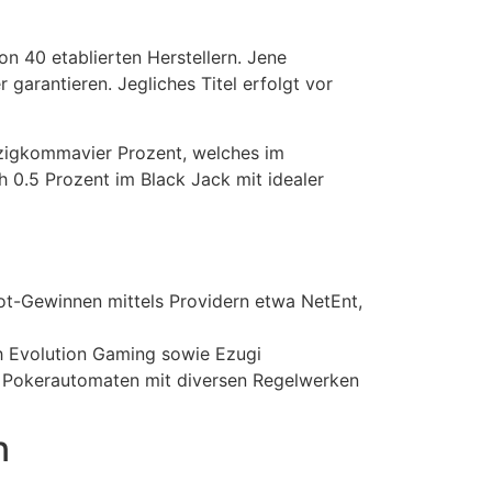
 40 etablierten Herstellern. Jene
 garantieren. Jegliches Titel erfolgt vor
nzigkommavier Prozent, welches im
 0.5 Prozent im Black Jack mit idealer
ot-Gewinnen mittels Providern etwa NetEnt,
ch Evolution Gaming sowie Ezugi
h Pokerautomaten mit diversen Regelwerken
n