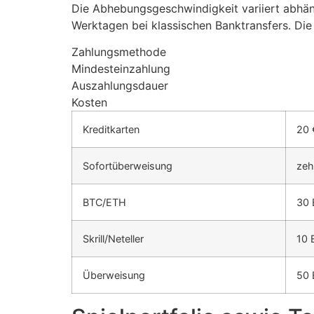
Die Abhebungsgeschwindigkeit variiert abhän
Werktagen bei klassischen Banktransfers. Di
Zahlungsmethode
Mindesteinzahlung
Auszahlungsdauer
Kosten
Kreditkarten
20 
Sofortüberweisung
zeh
BTC/ETH
30 
Skrill/Neteller
10 
Überweisung
50