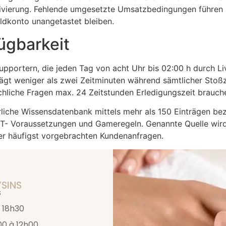
Aktivierung. Fehlende umgesetzte Umsatzbedingungen führe
ldkonto unangetastet bleiben.
ügbarkeit
pportern, die jeden Tag von acht Uhr bis 02:00 h durch L
ägt weniger als zwei Zeitminuten während sämtlicher Stoßz
chliche Fragen max. 24 Zeitstunden Erledigungszeit brauch
rliche Wissensdatenbank mittels mehr als 150 Einträgen be
- Voraussetzungen und Gameregeln. Genannte Quelle wird j
her häufigst vorgebrachten Kundenanfragen.
YSINS
s
 18h30
00 à 12h00