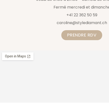
Fermé mercredi et dimanch
+41 22 362 50 59
caroline@stylediamant.ch
PRENDRE RDV