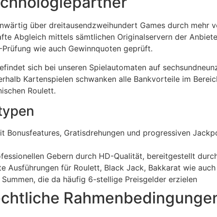
echnologiepartner
enwärtig über dreitausendzweihundert Games durch mehr von
te Abgleich mittels sämtlichen Originalservern der Anbieter
G-Prüfung wie auch Gewinnquoten geprüft.
efindet sich bei unseren Spielautomaten auf sechsundneu
halb Kartenspielen schwanken alle Bankvorteile im Bereich
ischen Roulett.
ltypen
t Bonusfeatures, Gratisdrehungen und progressiven Jackp
ofessionellen Gebern durch HD-Qualität, bereitgestellt dur
e Ausführungen für Roulett, Black Jack, Bakkarat wie auc
ummen, die da häufig 6-stellige Preisgelder erzielen
echtliche Rahmenbedingunge