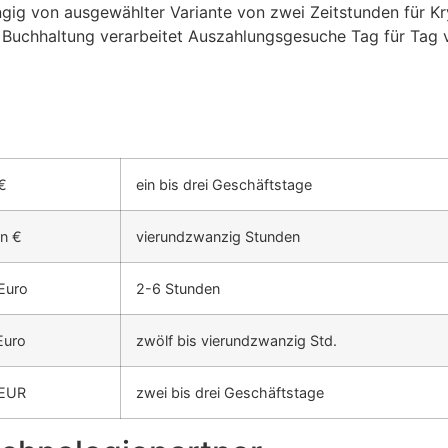
gig von ausgewählter Variante von zwei Zeitstunden für 
e Buchhaltung verarbeitet Auszahlungsgesuche Tag für Tag
€
ein bis drei Geschäftstage
n €
vierundzwanzig Stunden
Euro
2-6 Stunden
Euro
zwölf bis vierundzwanzig Std.
 EUR
zwei bis drei Geschäftstage