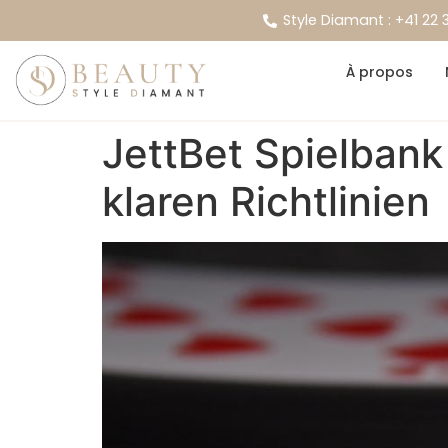
Style Diamant : +41 22
À propos
JettBet Spielbank
klaren Richtlinien