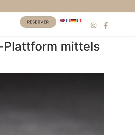
RÉSERVER
Plattform mittels