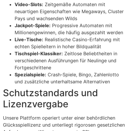
Video-Slots:
Zeitgemäße Automaten mit
neuartigen Eigenschaften wie Megaways, Cluster
Pays und wachsenden Wilds
Jackpot-Spiele:
Progressive Automaten mit
Millionengewinnen, die häufig ausgezahlt werden
Live-Tische:
Realistische Casino-Erfahrung mit
echten Spielleitern in hoher Bildqualität
Tischspiel-Klassiker:
Zeitlose Beliebtheiten in
verschiedenen Ausführungen für Neulinge und
Fortgeschrittene
Spezialspiele:
Crash-Spiele, Bingo, Zahlenlotto
und zusätzliche unterhaltsame Alternativen
Schutzstandards und
Lizenzvergabe
Unsere Plattform operiert unter einer behördlichen
Glücksspiellizenz und unterliegt rigorosen gesetzlichen