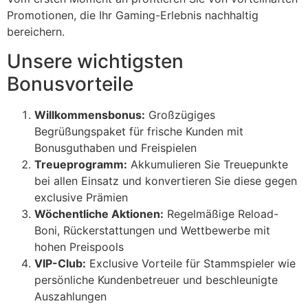
Promotionen, die Ihr Gaming-Erlebnis nachhaltig
bereichern.
Unsere wichtigsten
Bonusvorteile
Willkommensbonus:
Großzügiges
Begrüßungspaket für frische Kunden mit
Bonusguthaben und Freispielen
Treueprogramm:
Akkumulieren Sie Treuepunkte
bei allen Einsatz und konvertieren Sie diese gegen
exclusive Prämien
Wöchentliche Aktionen:
Regelmäßige Reload-
Boni, Rückerstattungen und Wettbewerbe mit
hohen Preispools
VIP-Club:
Exclusive Vorteile für Stammspieler wie
persönliche Kundenbetreuer und beschleunigte
Auszahlungen