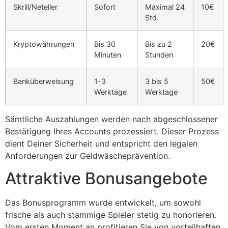
Skrill/Neteller
Sofort
Maximal 24
10€
Std.
Kryptowährungen
Bis 30
Bis zu 2
20€
Minuten
Stunden
Banküberweisung
1-3
3 bis 5
50€
Werktage
Werktage
Sämtliche Auszahlungen werden nach abgeschlossener
Bestätigung Ihres Accounts prozessiert. Dieser Prozess
dient Deiner Sicherheit und entspricht den legalen
Anforderungen zur Geldwäscheprävention.
Attraktive Bonusangebote
Das Bonusprogramm wurde entwickelt, um sowohl
frische als auch stammige Spieler stetig zu honorieren.
Vom ersten Moment an profitieren Sie von vorteilhaften