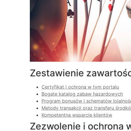
Zestawienie zawartośc
Certyfikat i ochrona w tym portalu
Bogate katalog zabaw hazardowych
Program bonusów i schematów lojalno
Metody transakcji oraz transferu środk
Kompetentna wsparcie klientów
Zezwolenie i ochrona 