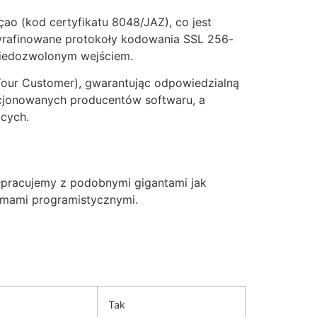
ao (kod certyfikatu 8048/JAZ), co jest
rafinowane protokoły kodowania SSL 256-
niedozwolonym wejściem.
Your Customer), gwarantując odpowiedzialną
cjonowanych producentów softwaru, a
ących.
ółpracujemy z podobnymi gigantami jak
irmami programistycznymi.
Tak