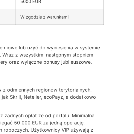
5000 EUR
W zgodzie z warunkami
remiowe lub użyć do wyniesienia w systemie
tige. Wraz z wszystkimi następnym stopniem
fery oraz wyłączne bonusy jubileuszowe.
 z odmiennych regionów terytorialnych.
jak Skrill, Neteller, ecoPayz, a dodatkowo
 żadnych opłat ze od portalu. Minimalna
sięgać 50 000 EUR za jedną operację.
4 h roboczych. Użytkownicy VIP używają z