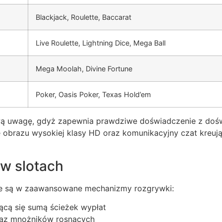
Blackjack, Roulette, Baccarat
Live Roulette, Lightning Dice, Mega Ball
Mega Moolah, Divine Fortune
Poker, Oasis Poker, Texas Hold’em
wą uwagę, gdyż zapewnia prawdziwe doświadczenie z dośw
e obrazu wysokiej klasy HD oraz komunikacyjny czat kreuj
w slotach
ne są w zaawansowane mechanizmy rozgrywki:
cą się sumą ścieżek wypłat
az mnożników rosnących