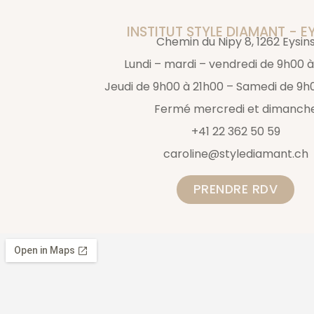
INSTITUT STYLE DIAMANT - E
Chemin du Nipy 8, 1262 Eysin
Lundi – mardi – vendredi de 9h00 à
Jeudi de 9h00 à 21h00 – Samedi de 9h
Fermé mercredi et dimanch
+41 22 362 50 59
caroline@stylediamant.ch
PRENDRE RDV