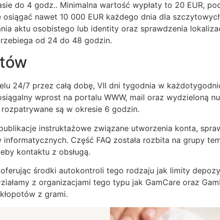
sie do 4 godz.. Minimalna wartość wypłaty to 20 EUR, pod
nie osiągać nawet 10 000 EUR każdego dnia dla szczytowych
a aktu osobistego lub identity oraz sprawdzenia lokalizac
rzebiega od 24 do 48 godzin.
ntów
lu 24/7 przez całą dobę, VII dni tygodnia w każdotygodn
osiągalny wprost na portalu WWW, mail oraz wydzieloną num
 rozpatrywane są w okresie 6 godzin.
publikacje instruktażowe związane utworzenia konta, spr
 informatycznych. Część FAQ została rozbita na grupy tem
eby kontaktu z obsługą.
ferując środki autokontroli tego rodzaju jak limity depoz
 Działamy z organizacjami tego typu jak GamCare oraz Ga
 kłopotów z grami.