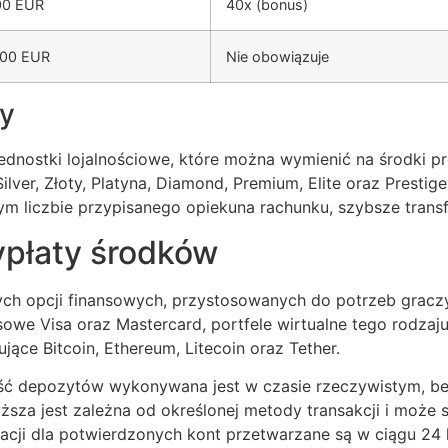
00 EUR
40x (bonus)
000 EUR
Nie obowiązuje
y
ednostki lojalnościowe, które można wymienić na środki p
, Silver, Złoty, Platyna, Diamond, Premium, Elite oraz Pres
tym liczbie przypisanego opiekuna rachunku, szybsze trans
ypłaty środków
ych opcji finansowych, przystosowanych do potrzeb graczy
we Visa oraz Mastercard, portfele wirtualne tego rodzaju 
ce Bitcoin, Ethereum, Litecoin oraz Tether.
ć depozytów wykonywana jest w czasie rzeczywistym, bez
sza jest zależna od określonej metody transakcji i może 
izacji dla potwierdzonych kont przetwarzane są w ciągu 2