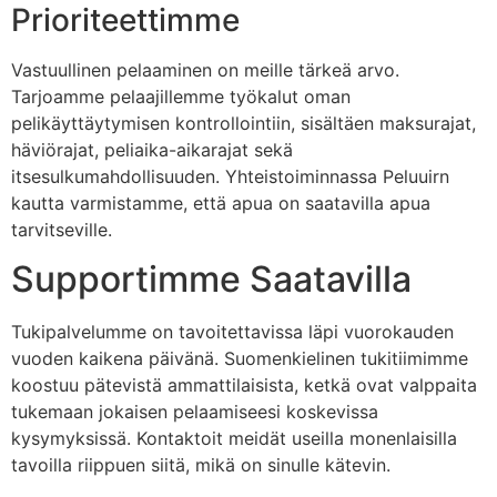
Prioriteettimme
Vastuullinen pelaaminen on meille tärkeä arvo.
Tarjoamme pelaajillemme työkalut oman
pelikäyttäytymisen kontrollointiin, sisältäen maksurajat,
häviörajat, peliaika-aikarajat sekä
itsesulkumahdollisuuden. Yhteistoiminnassa Peluuirn
kautta varmistamme, että apua on saatavilla apua
tarvitseville.
Supportimme Saatavilla
Tukipalvelumme on tavoitettavissa läpi vuorokauden
vuoden kaikena päivänä. Suomenkielinen tukitiimimme
koostuu pätevistä ammattilaisista, ketkä ovat valppaita
tukemaan jokaisen pelaamiseesi koskevissa
kysymyksissä. Kontaktoit meidät useilla monenlaisilla
tavoilla riippuen siitä, mikä on sinulle kätevin.