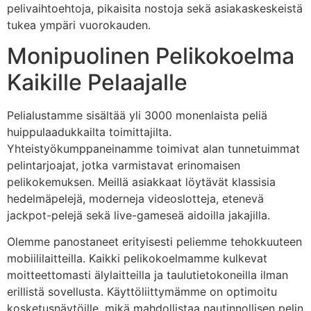
pelivaihtoehtoja, pikaisita nostoja sekä asiakaskeskeistä
tukea ympäri vuorokauden.
Monipuolinen Pelikokoelma
Kaikille Pelaajalle
Pelialustamme sisältää yli 3000 monenlaista peliä
huippulaadukkailta toimittajilta.
Yhteistyökumppaneinamme toimivat alan tunnetuimmat
pelintarjoajat, jotka varmistavat erinomaisen
pelikokemuksen. Meillä asiakkaat löytävät klassisia
hedelmäpelejä, moderneja videoslotteja, etenevä
jackpot-pelejä sekä live-gameseä aidoilla jakajilla.
Olemme panostaneet erityisesti peliemme tehokkuuteen
mobiililaitteilla. Kaikki pelikokoelmamme kulkevat
moitteettomasti älylaitteilla ja taulutietokoneilla ilman
erillistä sovellusta. Käyttöliittymämme on optimoitu
kosketusnäytöille, mikä mahdollistaa nautinnollisen pelin