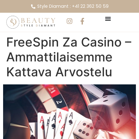
Style Diamant : +41 22 362 50 59
FreeSpin Za Casino –
Ammattilaisemme
Kattava Arvostelu