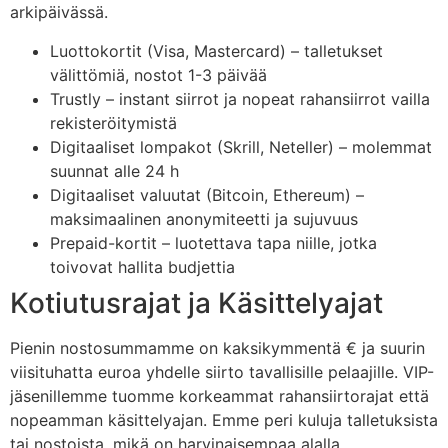
arkipäivässä.
Luottokortit (Visa, Mastercard) – talletukset
välittömiä, nostot 1-3 päivää
Trustly – instant siirrot ja nopeat rahansiirrot vailla
rekisteröitymistä
Digitaaliset lompakot (Skrill, Neteller) – molemmat
suunnat alle 24 h
Digitaaliset valuutat (Bitcoin, Ethereum) –
maksimaalinen anonymiteetti ja sujuvuus
Prepaid-kortit – luotettava tapa niille, jotka
toivovat hallita budjettia
Kotiutusrajat ja Käsittelyajat
Pienin nostosummamme on kaksikymmentä € ja suurin
viisituhatta euroa yhdelle siirto tavallisille pelaajille. VIP-
jäsenillemme tuomme korkeammat rahansiirtorajat että
nopeamman käsittelyajan. Emme peri kuluja talletuksista
tai nostoista, mikä on harvinaisempaa alalla.