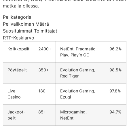
matkalla ollessa.
Pelikategoria
Pelivalikoiman Määrä
Suosituimmat Toimittajat
RTP-Keskiarvo
Kolikkopelit
2400+
NetEnt, Pragmatic
96.2%
Play, Play’n GO
Pöytäpelit
350+
Evolution Gaming,
98.5%
Red Tiger
Live
180+
Evolution Gaming,
97.8%
Casino
Ezugi
Jackpot-
85+
Microgaming,
94.7%
pelit
NetEnt