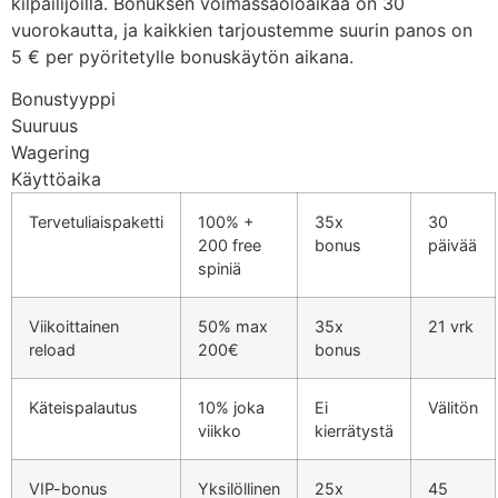
kilpailijoilla. Bonuksen voimassaoloaikaa on 30
vuorokautta, ja kaikkien tarjoustemme suurin panos on
5 € per pyöritetylle bonuskäytön aikana.
Bonustyyppi
Suuruus
Wagering
Käyttöaika
Tervetuliaispaketti
100% +
35x
30
200 free
bonus
päivää
spiniä
Viikoittainen
50% max
35x
21 vrk
reload
200€
bonus
Käteispalautus
10% joka
Ei
Välitön
viikko
kierrätystä
VIP-bonus
Yksilöllinen
25x
45