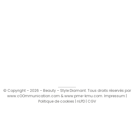
© Copyright – 2026 – Beauty – Style Diamant. Tous droits réservés par
www.cOOmmunication.com
&
www.pme-kmu.com
.
Impressum
|
Politique de cookies
|
nLPD
|
CGV