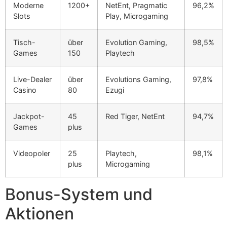
Moderne
1200+
NetEnt, Pragmatic
96,2%
Slots
Play, Microgaming
Tisch-
über
Evolution Gaming,
98,5%
Games
150
Playtech
Live-Dealer
über
Evolutions Gaming,
97,8%
Casino
80
Ezugi
Jackpot-
45
Red Tiger, NetEnt
94,7%
Games
plus
Videopoler
25
Playtech,
98,1%
plus
Microgaming
Bonus-System und
Aktionen