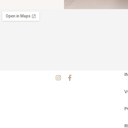
I
V
P
R