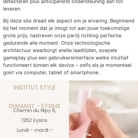
detecteren plus anticiperend ondersteuning aan tot
leveren.
Bij deze site draait elk aspect om je ervaring. Beginnend
bij het moment dat je inlogt tot aan jouw toekomstige
grote prijs, nastreven onze partij richting perfectie
gedurende alle moment. Onze technologische
architectuur waarborgt snelle laadtijden, soepele
gameplay plus een gebruikersinterface welke intuïtief
functioneert binnen elk device – zelfs als je momenteel
gokt via computer, tablet of smartphone.
INSTITUT STYLE
DIAMANT - EYSINS
Chemin du Nipy 8,
1262 Eysins
Lundi – mardi –