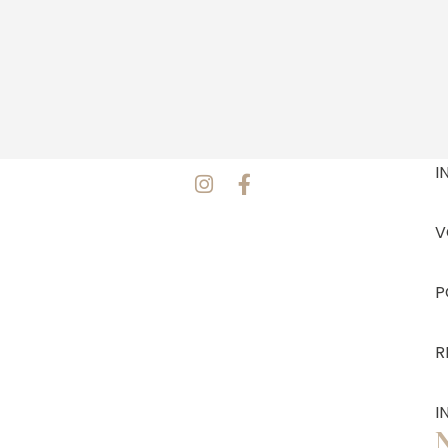
I
V
P
R
I