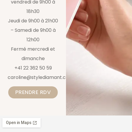
vendredi de 9h00 à
18h30
Jeudi de 9h00 à 21h00
– Samedi de 9h00 à
12h00
Fermé mercredi et
dimanche
+41 22 362 50 59
caroline@stylediamant.ch
PRENDRE RDV