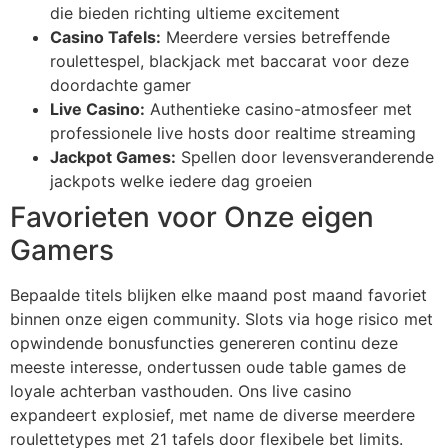
die bieden richting ultieme excitement
Casino Tafels:
Meerdere versies betreffende
roulettespel, blackjack met baccarat voor deze
doordachte gamer
Live Casino:
Authentieke casino-atmosfeer met
professionele live hosts door realtime streaming
Jackpot Games:
Spellen door levensveranderende
jackpots welke iedere dag groeien
Favorieten voor Onze eigen
Gamers
Bepaalde titels blijken elke maand post maand favoriet
binnen onze eigen community. Slots via hoge risico met
opwindende bonusfuncties genereren continu deze
meeste interesse, ondertussen oude table games de
loyale achterban vasthouden. Ons live casino
expandeert explosief, met name de diverse meerdere
roulettetypes met 21 tafels door flexibele bet limits.