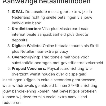
Aanwezige Betaalmethoden
iDEAL:
De absolute meest gebruikte wijze in
Nederland richting snelle betalingen via jouw
individuele bank
Kredietkaarten:
Visa plus Mastercard naar
internationale aanpasbaarheid plus directe
deposits
Digitale Wallets:
Online betaalaccounts als Skrill
plus Neteller naar extra privacy
Overschrijving:
Traditionele methode voor
substantiële bedragen met geverifieerde zekerheid
Prepaid Vouchers:
Paysafecard richting wie
overzicht wenst houden over dit spelgeld
Inzettingen krijgen in enkele seconden geprocessed,
waar withdrawals gemiddeld binnen 24-48 u richting
jouw bankrekening komen. Met bevestigde profielen
kunnen wij deze termijn veelal extra aanvullend
reduceren.