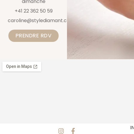
dimanche
+41 22 362 50 59
caroline@stylediamant.ch
PRENDRE RDV
I