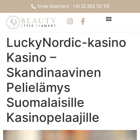
Style Diamant : +41 22 362 50 59
LuckyNordic-kasino
Kasino –
Skandinaavinen
Pelielämys
Suomalaisille
Kasinopelaajille