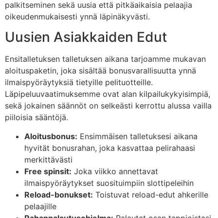
palkitseminen sekä uusia että pitkäaikaisia pelaajia
oikeudenmukaisesti ynnä läpinäkyvästi.
Uusien Asiakkaiden Edut
Ensitalletuksen talletuksen aikana tarjoamme mukavan
aloituspaketin, joka sisältää bonusvarallisuutta ynnä
ilmaispyöräytyksiä tietyille pelituotteille.
Läpipeluuvaatimuksemme ovat alan kilpailukykyisimpiä,
sekä jokainen säännöt on selkeästi kerrottu alussa vailla
piiloisia sääntöjä.
Aloitusbonus:
Ensimmäisen talletuksesi aikana
hyvität bonusrahan, joka kasvattaa pelirahaasi
merkittävästi
Free spinsit:
Joka viikko annettavat
ilmaispyöräytykset suosituimpiin slottipeleihin
Reload-bonukset:
Toistuvat reload-edut ahkerille
pelaajille
Rahanpalautusohjelma:
Palautat osan tappioistasi