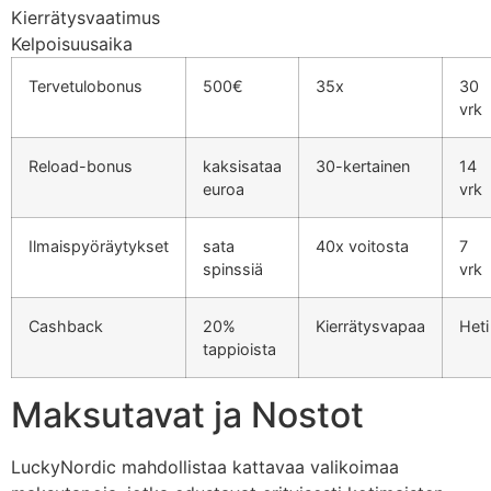
Kierrätysvaatimus
Kelpoisuusaika
Tervetulobonus
500€
35x
30
vrk
Reload-bonus
kaksisataa
30-kertainen
14
euroa
vrk
Ilmaispyöräytykset
sata
40x voitosta
7
spinssiä
vrk
Cashback
20%
Kierrätysvapaa
Heti
tappioista
Maksutavat ja Nostot
LuckyNordic mahdollistaa kattavaa valikoimaa