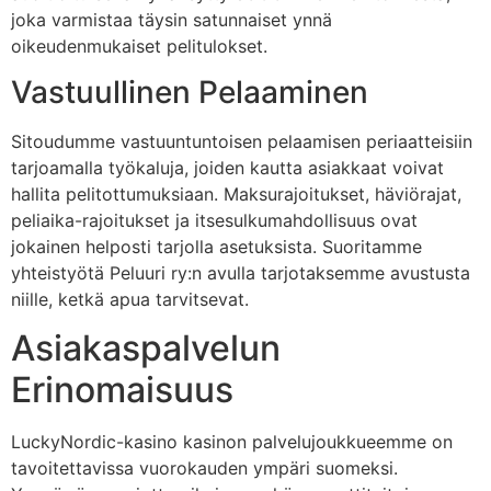
joka varmistaa täysin satunnaiset ynnä
oikeudenmukaiset pelitulokset.
Vastuullinen Pelaaminen
Sitoudumme vastuuntuntoisen pelaamisen periaatteisiin
tarjoamalla työkaluja, joiden kautta asiakkaat voivat
hallita pelitottumuksiaan. Maksurajoitukset, häviörajat,
peliaika-rajoitukset ja itsesulkumahdollisuus ovat
jokainen helposti tarjolla asetuksista. Suoritamme
yhteistyötä Peluuri ry:n avulla tarjotaksemme avustusta
niille, ketkä apua tarvitsevat.
Asiakaspalvelun
Erinomaisuus
LuckyNordic-kasino kasinon palvelujoukkueemme on
tavoitettavissa vuorokauden ympäri suomeksi.