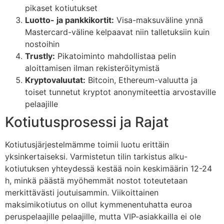
pikaset kotiutukset
Luotto- ja pankkikortit:
Visa-maksuväline ynnä
Mastercard-väline kelpaavat niin talletuksiin kuin
nostoihin
Trustly:
Pikatoiminto mahdollistaa pelin
aloittamisen ilman rekisteröitymistä
Kryptovaluutat:
Bitcoin, Ethereum-valuutta ja
toiset tunnetut kryptot anonymiteettia arvostaville
pelaajille
Kotiutusprosessi ja Rajat
Kotiutusjärjestelmämme toimii luotu erittäin
yksinkertaiseksi. Varmistetun tilin tarkistus alku-
kotiutuksen yhteydessä kestää noin keskimäärin 12-24
h, minkä päästä myöhemmät nostot toteutetaan
merkittävästi joutuisammin. Viikoittainen
maksimikotiutus on ollut kymmenentuhatta euroa
peruspelaajille pelaajille, mutta VIP-asiakkailla ei ole