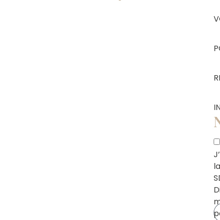
V
P
R
I
J
l
S
D
m
p