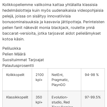
Kolikkopeliemme valikoima kattaa yhtälailla klassisia
hedelmäslotteja kuin myös uudenaikaisia videopohjaisia
pelejä, joissa on sisältyy innovatiivisia
bonusominaisuuksia ja kasvavia jättipotteja. Perinteisten
pelien fanit näkevät monia blackjack, roulette ynnä
baccarat-versioita, jotka tarjoavat aidot pelielämykset
kotoa käsin.
Peliluokka
Pelien Määrä
Suosituimmat Tarjoajat
Palautusprosentti
Kolikkopelit
2100
NetEnt,
94-98 %
kpl+
Pragmatic,
PlaynGO
Klassikkopelit
350
Evolution-
97-99.5%
kpl+
studio, Red