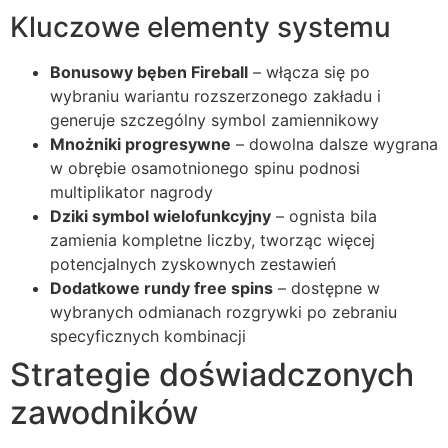
Kluczowe elementy systemu
Bonusowy bęben Fireball
– włącza się po
wybraniu wariantu rozszerzonego zakładu i
generuje szczególny symbol zamiennikowy
Mnożniki progresywne
– dowolna dalsze wygrana
w obrębie osamotnionego spinu podnosi
multiplikator nagrody
Dziki symbol wielofunkcyjny
– ognista bila
zamienia kompletne liczby, tworząc więcej
potencjalnych zyskownych zestawień
Dodatkowe rundy free spins
– dostępne w
wybranych odmianach rozgrywki po zebraniu
specyficznych kombinacji
Strategie doświadczonych
zawodników