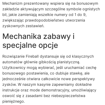
Mechanizm prezentowany wspiera się na bonusowym
zakładzie aktywującym szczególne symbole ognistych
bil, jakie zamieniają wszelkie numery od 1 do 9,
zwiększając prawdopodobieństwo utworzenia
zyskownych zestawień.
Mechanika zabawy i
specjalne opcje
Rozwiązanie Fireball dystansuje się od klasycznych
automatów głównie gibkością planistyczną.
Użytkownicy mogą wybierać, jeśli uruchamiać cechę
bonusowego postawienia, co dubluje stawkę, ale
jednocześnie otwiera całkowicie nowe perspektywy
zysków. W naszym kasynie zapewniamy dokładne
instrukcje oraz mode demonstracyjny, umożliwiający
oswоić się z zasadami bez niebezpieczeństwa
pieniężnego.