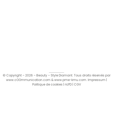
© Copyright – 2026 – Beauty – Style Diamant. Tous droits réservés par
www.cOOmmunication.com
&
www.pme-kmu.com
.
Impressum
|
Politique de cookies
|
nLPD
|
CGV