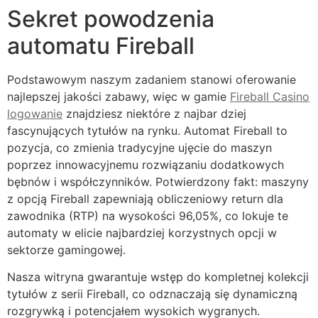
Sekret powodzenia
automatu Fireball
Podstawowym naszym zadaniem stanowi oferowanie
najlepszej jakości zabawy, więc w gamie
Fireball Casino
logowanie
znajdziesz niektóre z najbar dziej
fascynujących tytułów na rynku. Automat Fireball to
pozycja, co zmienia tradycyjne ujęcie do maszyn
poprzez innowacyjnemu rozwiązaniu dodatkowych
bębnów i współczynników. Potwierdzony fakt: maszyny
z opcją Fireball zapewniają obliczeniowy return dla
zawodnika (RTP) na wysokości 96,05%, co lokuje te
automaty w elicie najbardziej korzystnych opcji w
sektorze gamingowej.
Nasza witryna gwarantuje wstęp do kompletnej kolekcji
tytułów z serii Fireball, co odznaczają się dynamiczną
rozgrywką i potencjałem wysokich wygranych.