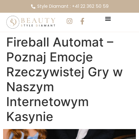
Style Diamant : +41 22 362 50 59
Fireball Automat –
Poznaj Emocje
Rzeczywistej Gry w
Naszym
Internetowym
Kasynie