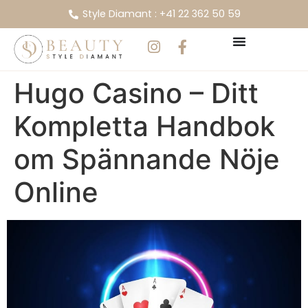
Style Diamant : +41 22 362 50 59
Hugo Casino – Ditt
Kompletta Handbok
om Spännande Nöje
Online