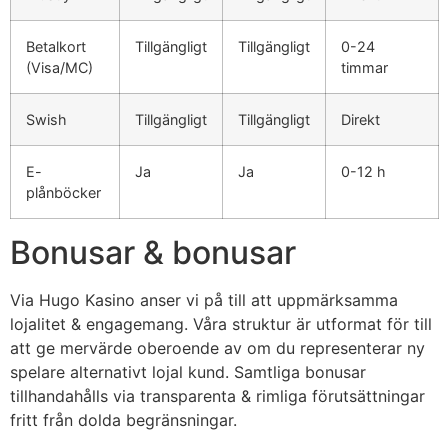
Betalkort
Tillgängligt
Tillgängligt
0-24
(Visa/MC)
timmar
Swish
Tillgängligt
Tillgängligt
Direkt
E-
Ja
Ja
0-12 h
plånböcker
Bonusar & bonusar
Via Hugo Kasino anser vi på till att uppmärksamma
lojalitet & engagemang. Våra struktur är utformat för till
att ge mervärde oberoende av om du representerar ny
spelare alternativt lojal kund. Samtliga bonusar
tillhandahålls via transparenta & rimliga förutsättningar
fritt från dolda begränsningar.