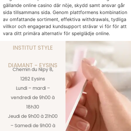
gällande online casino där nöje, skydd samt ansvar går
sida tillsammans sida. Genom plattformens kombination
av omfattande sortiment, effektiva withdrawals, tydliga
villkor och engagerad kundsupport strävar vi för för att
vara ditt primära alternativ för spelglädje online.
INSTITUT STYLE
DIAMANT - EYSINS
Chemin du Nipy 8,
1262 Eysins
Lundi – mardi –
vendredi de 9h00 à
18h30
Jeudi de 9h00 à 21h00
– Samedi de 9h00 à