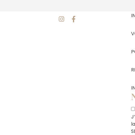
I
V
P
R
I
J
l
S