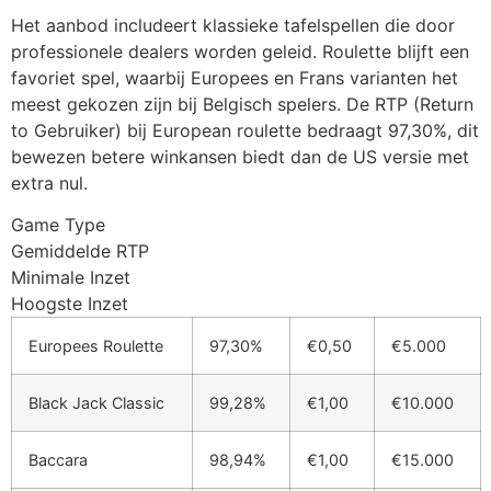
Het aanbod includeert klassieke tafelspellen die door
professionele dealers worden geleid. Roulette blijft een
favoriet spel, waarbij Europees en Frans varianten het
meest gekozen zijn bij Belgisch spelers. De RTP (Return
to Gebruiker) bij European roulette bedraagt 97,30%, dit
bewezen betere winkansen biedt dan de US versie met
extra nul.
Game Type
Gemiddelde RTP
Minimale Inzet
Hoogste Inzet
Europees Roulette
97,30%
€0,50
€5.000
Black Jack Classic
99,28%
€1,00
€10.000
Baccara
98,94%
€1,00
€15.000