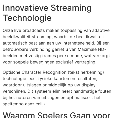
Innovatieve Streaming
Technologie
Onze live broadcasts maken toepassing van adaptive
beeldkwaliteit streaming, waarbij de beeldkwaliteit
automatisch past aan aan uw internetsnelheid. Bij een
betrouwbare verbinding geniet u van Maximale HD-
beelden met zestig frames per seconde, wat verzorgt
voor soepele bewegingen exclusief vertraging.
Optische Character Recognition (tekst herkenning)
technologie leest fysieke kaarten en resultaten,
waardoor uitslagen onmiddellijk op uw display
verschijnen. Dit systeem elimineert handmatige fouten
bij het noteren van uitslagen en optimaliseert het
speltempo aanzienlijk.
Waarom Spelers Gaan voor