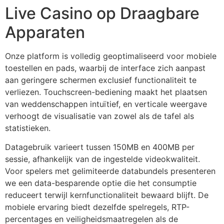
Live Casino op Draagbare
Apparaten
Onze platform is volledig geoptimaliseerd voor mobiele
toestellen en pads, waarbij de interface zich aanpast
aan geringere schermen exclusief functionaliteit te
verliezen. Touchscreen-bediening maakt het plaatsen
van weddenschappen intuïtief, en verticale weergave
verhoogt de visualisatie van zowel als de tafel als
statistieken.
Datagebruik varieert tussen 150MB en 400MB per
sessie, afhankelijk van de ingestelde videokwaliteit.
Voor spelers met gelimiteerde databundels presenteren
we een data-besparende optie die het consumptie
reduceert terwijl kernfunctionaliteit bewaard blijft. De
mobiele ervaring biedt dezelfde spelregels, RTP-
percentages en veiligheidsmaatregelen als de