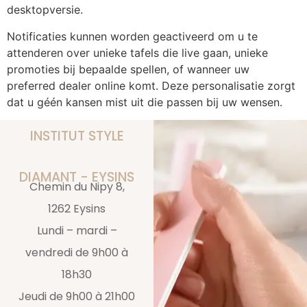
desktopversie.
Notificaties kunnen worden geactiveerd om u te
attenderen over unieke tafels die live gaan, unieke
promoties bij bepaalde spellen, of wanneer uw
preferred dealer online komt. Deze personalisatie zorgt
dat u géén kansen mist uit die passen bij uw wensen.
INSTITUT STYLE
DIAMANT - EYSINS
Chemin du Nipy 8,
1262 Eysins
Lundi – mardi –
vendredi de 9h00 à
18h30
Jeudi de 9h00 à 21h00