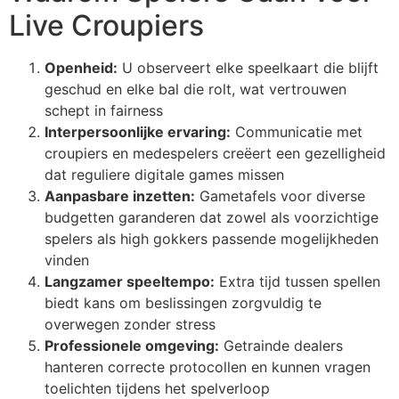
Live Croupiers
Openheid:
U observeert elke speelkaart die blijft
geschud en elke bal die rolt, wat vertrouwen
schept in fairness
Interpersoonlijke ervaring:
Communicatie met
croupiers en medespelers creëert een gezelligheid
dat reguliere digitale games missen
Aanpasbare inzetten:
Gametafels voor diverse
budgetten garanderen dat zowel als voorzichtige
spelers als high gokkers passende mogelijkheden
vinden
Langzamer speeltempo:
Extra tijd tussen spellen
biedt kans om beslissingen zorgvuldig te
overwegen zonder stress
Professionele omgeving:
Getrainde dealers
hanteren correcte protocollen en kunnen vragen
toelichten tijdens het spelverloop