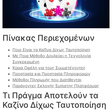
Πίνακας Περιεχομένων
Ποιο Είναι τα Καζίνα Δίχως Ταυτοποίηση
Με Ποια Μέθοδο Δουλεύει η Τεχνολογία
Συγκεκριμένη
Κύρια Οφέλη για τους Συμμετέχοντες
Προστασία και Προστασία Πληροφοριών
Μέθοδοι Πληρωμής που Διατίθενται
Παράγοντες Εκλογής Έμπιστης Πλατφόρμας
Τι Πράγμα Αποτελούν τα
Καζίνο Δίχως Ταυτοποίηση