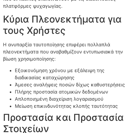
πλατφόρμες ψυχαγωγίας.
Κύρια Πλεονεκτήματα για
τους Χρήστες
Η ανυπαρξία ταυτοποίησης επιφέρει πολλαπλά
πλεονεκτήματα που αναβαθμίζουν εντυπωσιακά την
βίωση χρησιμοποίησης:
Εξοικονόμηση χρόνου με εξάλειψη της
διαδικασίας καταχώρησης
Άμεσες αναλήψεις ποσών δίχως καθυστερήσεις
Πλήρης προστασία ατομικών δεδομένων
Απλοποιημένη διαχείριση λογαριασμού
Μείωση επικινδυνότητας κλοπής ταυτότητας
Προστασία και Προστασία
Στοιχείων