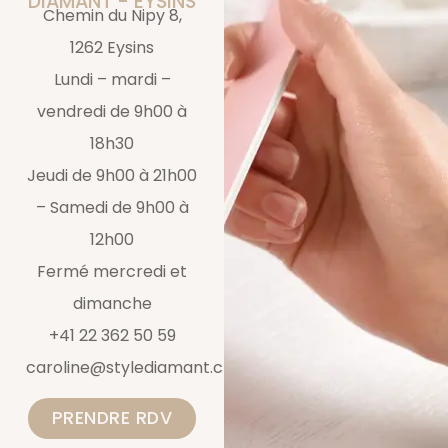
DIAMANT - EYSINS
Chemin du Nipy 8,
1262 Eysins
Lundi – mardi –
vendredi de 9h00 à
18h30
Jeudi de 9h00 à 21h00
– Samedi de 9h00 à
12h00
Fermé mercredi et
dimanche
+41 22 362 50 59
caroline@stylediamant.ch
PRENDRE RDV