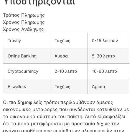
Υποστηρίζονται
Τρόπος Πληρωμής
Χρόνος Πληρωμής
Χρόνος Ανάληψης
Trustly
Ταχέως
0-15 λεπτών
Online Banking
Άμεσα
5-30 λεπτά
Cryptocurrency
2-10 λεπτά
10-60 λεπτά
E-wallets
Ταχέως
Άμεσα
Οι πιο δημοφιλείς τρόποι περιλαμβάνουν άμεσες
οικονομικές μεταφορές που συνδέονται κατευθείαν με
το οικονομικό σύστημα του παίκτη. Αυτό εξασφαλίζει
ότι τα ποσά μεταφέρονται με προστασία δίχως την
ανάγκη αποθήκευσης ευαίσθητων πληροφοριών στην