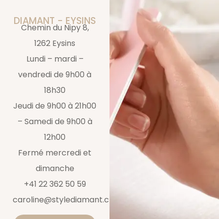
DIAMANT - EYSINS
Chemin du Nipy 8,
1262 Eysins
Lundi – mardi –
vendredi de 9h00 à
18h30
Jeudi de 9h00 à 21h00
– Samedi de 9h00 à
12h00
Fermé mercredi et
dimanche
+41 22 362 50 59
caroline@stylediamant.ch