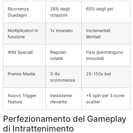
Ricorrenza
28% degli
65% degli giri
Guadagni
rotazioni
Moltiplicatori In
1x invariato
Incrementali
funzione
illimitati
Wild Speciali
Regolari
Fissi (permangono
volatili
immobili)
Premio Media
3-8x
25-150x bet
scommessa
Nuovo Trigger
Inesistente
+5 spin per 3 icone
Feature
rilevante
scatter
Perfezionamento del Gameplay
di Intrattenimento