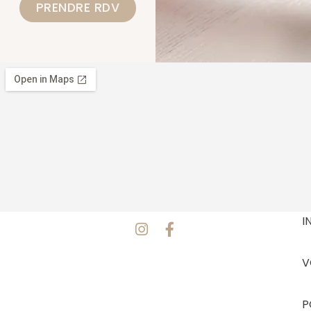
PRENDRE RDV
I
V
P