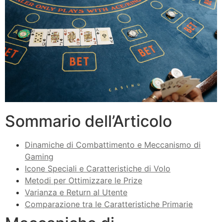
Sommario dell’Articolo
Dinamiche di Combattimento e Meccanismo di
Gaming
Icone Speciali e Caratteristiche di Volo
Metodi per Ottimizzare le Prize
Varianza e Return al Utente
Comparazione tra le Caratteristiche Primarie