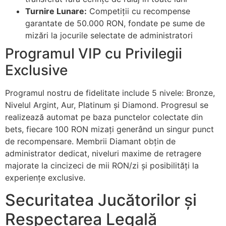
Turnire Lunare:
Competiții cu recompense
garantate de 50.000 RON, fondate pe sume de
mizări la jocurile selectate de administratori
Programul VIP cu Privilegii
Exclusive
Programul nostru de fidelitate include 5 nivele: Bronze,
Nivelul Argint, Aur, Platinum și Diamond. Progresul se
realizează automat pe baza punctelor colectate din
bets, fiecare 100 RON mizați generând un singur punct
de recompensare. Membrii Diamant obțin de
administrator dedicat, niveluri maxime de retragere
majorate la cincizeci de mii RON/zi și posibilități la
experiențe exclusive.
Securitatea Jucătorilor și
Respectarea Legală