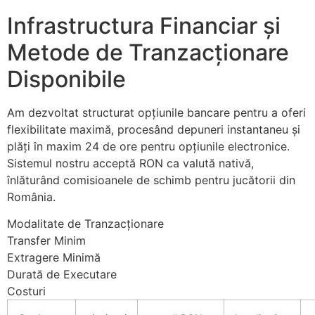
Infrastructura Financiar și
Metode de Tranzacționare
Disponibile
Am dezvoltat structurat opțiunile bancare pentru a oferi
flexibilitate maximă, procesând depuneri instantaneu și
plăți în maxim 24 de ore pentru opțiunile electronice.
Sistemul nostru acceptă RON ca valută nativă,
înlăturând comisioanele de schimb pentru jucătorii din
România.
Modalitate de Tranzacționare
Transfer Minim
Extragere Minimă
Durată de Executare
Costuri