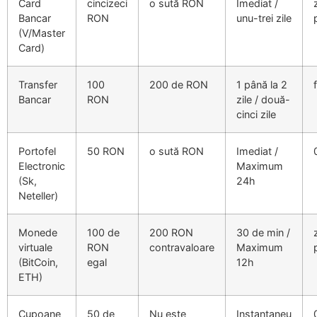
Card
cincizeci
o sută RON
Imediat /
Bancar
RON
unu-trei zile
(V/Master
Card)
Transfer
100
200 de RON
1 până la 2
Bancar
RON
zile / două-
cinci zile
Portofel
50 RON
o sută RON
Imediat /
Electronic
Maximum
(Sk,
24h
Neteller)
Monede
100 de
200 RON
30 de min /
virtuale
RON
contravaloare
Maximum
(BitCoin,
egal
12h
ETH)
Cupoane
50 de
Nu este
Instantaneu