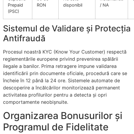
Prepaid
RON
disponibil
/ NA
(PSC)
Sistemul de Validare și Protecția
Antifraudă
Procesul noastră KYC (Know Your Customer) respectă
reglementările europene privind prevenirea spălării
ilegale a banilor. Prima retragere impune validarea
identificării prin documente oficiale, procedură care se
încheie în 12 până la 24 ore. Sistemele automate de
descoperire a încălcărilor monitorizează permanent
activitatea profilurilor pentru a detecta și opri
comportamente neobișnuite.
Organizarea Bonusurilor și
Programul de Fidelitate