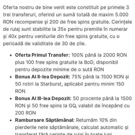
Oferta nostru de bine venit este constituit pe primele 3
trei transferuri, oferind un sumă totală de maxim 5.000
RON recompense și 200 de free spins gratuite. Cerințele
de rulaj sunt stabilite la 35x pentru premiile în numerar
și 40x pentru veniturile din free spins gratuite, cu o
perioadă de validitate de 30 de zile.
Oferta Primul Transfer:
100% până la 2000 RON
plus 100 free spins gratuite la BoD, disponibil
pentru depozite minime de o sută RON
Bonus Al II-lea Depozit:
75% până la 1500 RON și
50 rotiri la Starburst, aplicabil pentru minim 150
RON
Bonus Al III-lea Depozit:
50 procente până la 1500
RON și 50 free spins la GQ, valabil de începând cu
200 RON
Rambursare Săptămânal:
Returnăm 10% din
pierderile nete săptămânale, calculat automatic și
transferat fără cerințe de rulaj în toate luni