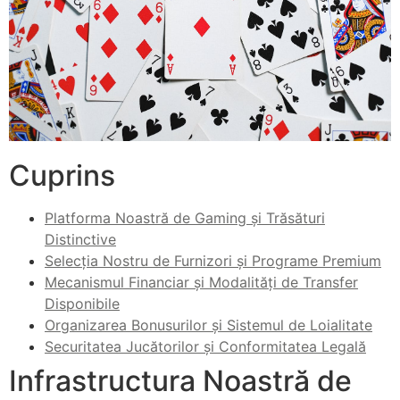
Cuprins
Platforma Noastră de Gaming și Trăsături
Distinctive
Selecția Nostru de Furnizori și Programe Premium
Mecanismul Financiar și Modalități de Transfer
Disponibile
Organizarea Bonusurilor și Sistemul de Loialitate
Securitatea Jucătorilor și Conformitatea Legală
Infrastructura Noastră de