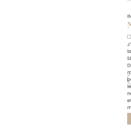
I
J
l
S
D
m
p
l
n
e
m
E
p