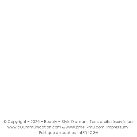
© Copyright – 2026 – Beauty – Style Diamant. Tous droits réservés par
www.cOOmmunication.com
&
www.pme-kmu.com
.
Impressum
|
Politique de cookies
|
nLPD
|
CGV