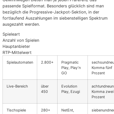
passende Spielformat. Besonders glücklich sind man
bezüglich die Progressive-Jackpot-Sektion, in der
fortlaufend Auszahlungen im siebenstelligen Spektrum
ausgezahlt werden.
Spieleart
Anzahl von Spielen
Hauptanbieter
RTP-Mittelwert
Spielautomaten
2.800+
Pragmatic
sechsundneu
Play, Play’n
Komma fünf
GO
Prozent
Live-Bereich
über
Evolution
achtundneun
450
Play, Ezugi
Komma zwei
Prozent
Tischspiele
280+
NetEnt,
siebenundne