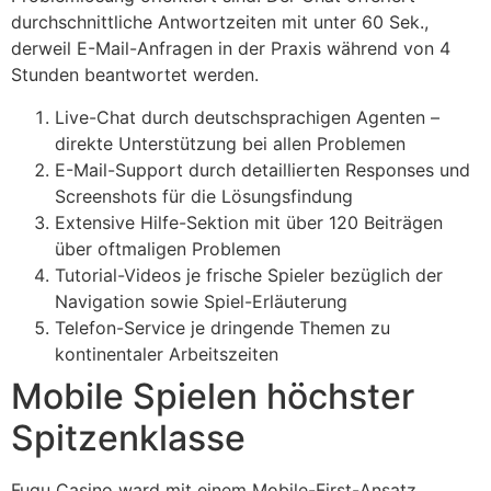
durchschnittliche Antwortzeiten mit unter 60 Sek.,
derweil E-Mail-Anfragen in der Praxis während von 4
Stunden beantwortet werden.
Live-Chat durch deutschsprachigen Agenten –
direkte Unterstützung bei allen Problemen
E-Mail-Support durch detaillierten Responses und
Screenshots für die Lösungsfindung
Extensive Hilfe-Sektion mit über 120 Beiträgen
über oftmaligen Problemen
Tutorial-Videos je frische Spieler bezüglich der
Navigation sowie Spiel-Erläuterung
Telefon-Service je dringende Themen zu
kontinentaler Arbeitszeiten
Mobile Spielen höchster
Spitzenklasse
Fugu Casino ward mit einem Mobile-First-Ansatz