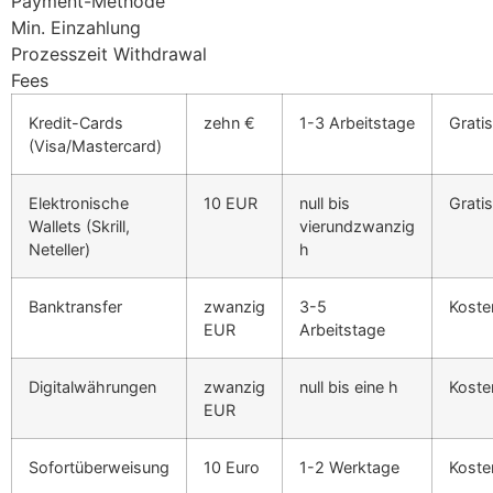
Payment-Methode
Min. Einzahlung
Prozesszeit Withdrawal
Fees
Kredit-Cards
zehn €
1-3 Arbeitstage
Gratis
(Visa/Mastercard)
Elektronische
10 EUR
null bis
Gratis
Wallets (Skrill,
vierundzwanzig
Neteller)
h
Banktransfer
zwanzig
3-5
Koste
EUR
Arbeitstage
Digitalwährungen
zwanzig
null bis eine h
Koste
EUR
Sofortüberweisung
10 Euro
1-2 Werktage
Koste