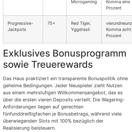
Microgaming
Komma eins
Prozent
Progressive-
75+
Red Tiger,
vierundneunz
Jackpots
Yggdrasil
Komma acht
Prozent
Exklusives Bonusprogramm
sowie Treuerewards
Das Haus praktiziert ein transparente Bonuspolitik ohne
geheime Bedingungen. Jeder Neuspieler zieht Nutzen
aus einem mehrstufigen Willkommensangebot, das es
über die ersten vieren Deposits verteilt. Die Wagering-
Anforderungen liegen auf gerechten
fünfunddreißigfachen je Bonusbetrags, während viele
überwiegenden Slots mit 100% bezüglich der
Realisierung beisteuern.