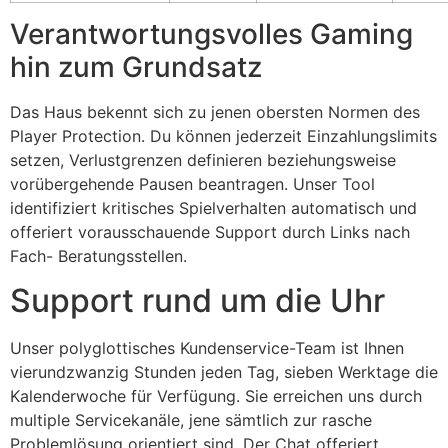
Verantwortungsvolles Gaming
hin zum Grundsatz
Das Haus bekennt sich zu jenen obersten Normen des
Player Protection. Du können jederzeit Einzahlungslimits
setzen, Verlustgrenzen definieren beziehungsweise
vorübergehende Pausen beantragen. Unser Tool
identifiziert kritisches Spielverhalten automatisch und
offeriert vorausschauende Support durch Links nach
Fach- Beratungsstellen.
Support rund um die Uhr
Unser polyglottisches Kundenservice-Team ist Ihnen
vierundzwanzig Stunden jeden Tag, sieben Werktage die
Kalenderwoche für Verfügung. Sie erreichen uns durch
multiple Servicekanäle, jene sämtlich zur rasche
Problemlösung orientiert sind. Der Chat offeriert