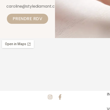
caroline@stylediamant.ch
PRENDRE RDV
I
V