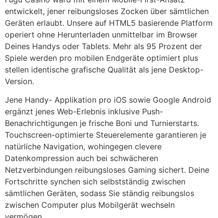
entwickelt, jener reibungsloses Zocken über sämtlichen
Geräten erlaubt. Unsere auf HTML5 basierende Platform
operiert ohne Herunterladen unmittelbar im Browser
Deines Handys oder Tablets. Mehr als 95 Prozent der
Spiele werden pro mobilen Endgeräte optimiert plus
stellen identische grafische Qualität als jene Desktop-
Version.
Jene Handy- Applikation pro iOS sowie Google Android
ergänzt jenes Web-Erlebnis inklusive Push-
Benachrichtigungen je frische Boni und Turnierstarts.
Touchscreen-optimierte Steuerelemente garantieren je
natürliche Navigation, wohingegen clevere
Datenkompression auch bei schwächeren
Netzverbindungen reibungsloses Gaming sichert. Deine
Fortschritte synchen sich selbstständig zwischen
sämtlichen Geräten, sodass Sie ständig reibungslos
zwischen Computer plus Mobilgerät wechseln
vermögen.