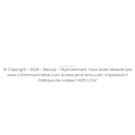
© Copyright – 2026 – Beauty – Style Diamant. Tous droits réservés par
www.cOOmmunication.com
&
www.pme-kmu.com
.
Impressum
|
Politique de cookies
|
nLPD
|
CGV