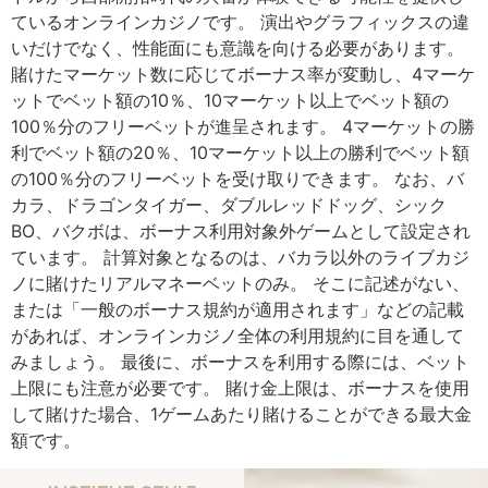
ているオンラインカジノです。 演出やグラフィックスの違
いだけでなく、性能面にも意識を向ける必要があります。
賭けたマーケット数に応じてボーナス率が変動し、4マーケ
ットでベット額の10％、10マーケット以上でベット額の
100％分のフリーベットが進呈されます。 4マーケットの勝
利でベット額の20％、10マーケット以上の勝利でベット額
の100％分のフリーベットを受け取りできます。 なお、バ
カラ、ドラゴンタイガー、ダブルレッドドッグ、シック
BO、バクボは、ボーナス利用対象外ゲームとして設定され
ています。 計算対象となるのは、バカラ以外のライブカジ
ノに賭けたリアルマネーベットのみ。 そこに記述がない、
または「一般のボーナス規約が適用されます」などの記載
があれば、オンラインカジノ全体の利用規約に目を通して
みましょう。 最後に、ボーナスを利用する際には、ベット
上限にも注意が必要です。 賭け金上限は、ボーナスを使用
して賭けた場合、1ゲームあたり賭けることができる最大金
額です。