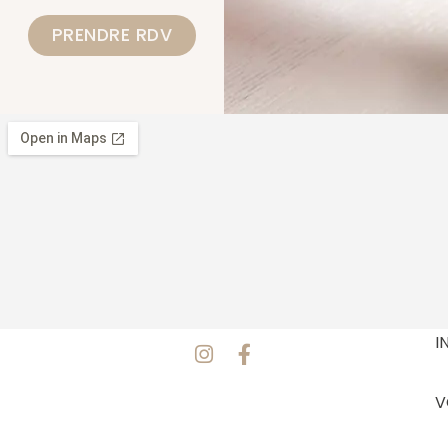
PRENDRE RDV
I
V